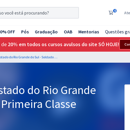
0
At
20% OFF
Pós
Graduação
OAB
Mentorias
Questões gr
 de
20% em todos os cursos avulsos do site SÓ HOJE!
Co
Brigada Militar do Estado do Rio Grande do Sul - Soldado de Primeira Classe
Estado do Rio Grande
 Primeira Classe