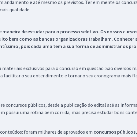
 em andamento e até mesmo os previstos. Ter em mente os concurso
ais qualidade.
 maneira de estudar para o processo seletivo. Os nossos curso
uito bem como as bancas organizadoras trabalham. Conhecer a
tíssimo, pois cada uma tem a sua forma de administrar os proc
 a materiais exclusivos para o concurso em questão. São diversos 
a facilitar o seu entendimento e tornar o seu cronograma mais fle
re concursos públicos, desde a publicação do edital até as inform
em possui uma rotina bem corrida, mas precisa estudar bons conte
 conteúdos: foram milhares de aprovados em
concursos públicos,