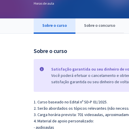
Horas de aula
Pós
Graduação
Sobre o curso
Sobre o concurso
OAB
Mentorias
Sobre o curso
Questões grátis
Satisfação garantida ou seu dinheiro de vo
Conteúdo gratuito
Você poderá efetuar o cancelamento e obter 
satisfação garantida ou seu dinheiro de volta
Blog
Aprovados
1. Curso baseado no Edital nº SD-P 01/2025.
2. Serão abordados os tópicos relevantes (não necessa
Atendimento
3. Carga horária prevista: 701 videoaulas, aproximadam
4. Material de apoio personalizado:
- audioaulas