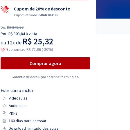
Cupom de 20% de desconto
Cupom ativado:
GRAN20-OFF
De:
R$ 379,80
Por:
R$ 303,84
à vista
R$ 25,32
ou
12x de
Economize R$ 75,96 (-20%)
Comprar agora
Garantia de devolução do dinheiro em 7 dias.
Este curso inclui:
Videoaulas
Audioaulas
PDFs
160 dias para acessar
Download ilimitado das aulas