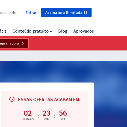
Assinatura
Ilimitada
11
endimento
Entrar
átis
Conteúdo gratuito
Blog
Aprovados
mprar agora
ESSAS OFERTAS ACABAM EM:
02
23
55
:
:
HORAS
MIN
SEG