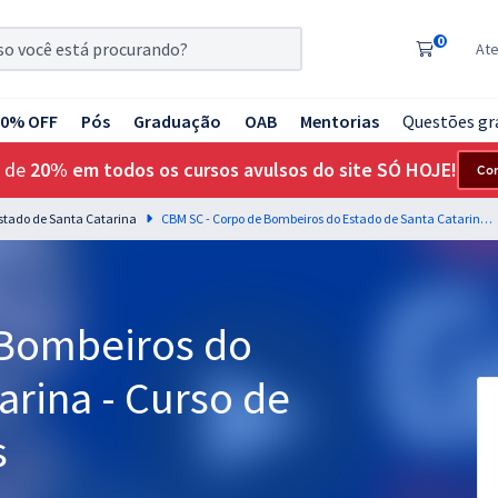
0
At
20% OFF
Pós
Graduação
OAB
Mentorias
Questões gr
 de
20% em todos os cursos avulsos do site SÓ HOJE!
Co
Estado de Santa Catarina
CBM SC - Corpo de Bombeiros do Estado de Santa Catarina - Curso de Formação de Praças
 Bombeiros do
arina - Curso de
s