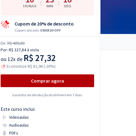
:
:
HORAS
MIN
SEG
Cupom de 20% de desconto
Cupom ativado:
GRAN20-OFF
De:
R$ 409,80
Por:
R$ 327,84
à vista
R$ 27,32
ou
12x de
Economize R$ 81,96 (-20%)
Comprar agora
Garantia de devolução do dinheiro em 7 dias.
Este curso inclui:
Videoaulas
Audioaulas
PDFs