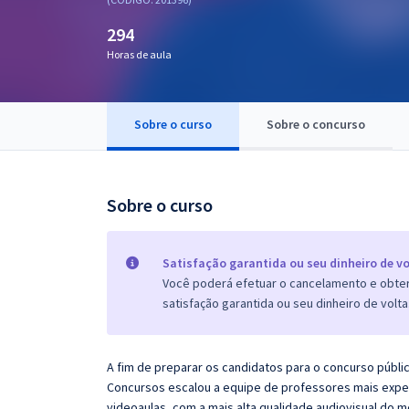
Pós
294
Graduação
Horas de aula
OAB
Sobre o curso
Sobre o concurso
Mentorias
Questões grátis
Sobre o curso
Conteúdo gratuito
Blog
Satisfação garantida ou seu dinheiro de vo
Você poderá efetuar o cancelamento e obter 
Aprovados
satisfação garantida ou seu dinheiro de volta
Atendimento
A fim de preparar os candidatos para o concurso públi
Concursos escalou a equipe de professores mais exper
videoaulas, com a mais alta qualidade audiovisual do