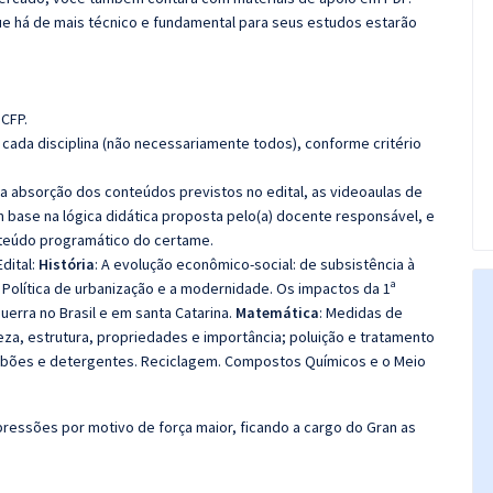
e há de mais técnico e fundamental para seus estudos estarão
 CFP.
cada disciplina (não necessariamente todos), conforme critério
 a absorção dos conteúdos previstos no edital, as videoaulas de
 base na lógica didática proposta pelo(a) docente responsável, e
teúdo programático do certame.
dital:
História
:
A evolução econômico-social: de subsistência à
o. Política de urbanização e a modernidade.
Os impactos da 1ª
erra no Brasil e em santa Catarina.
Matemática
: Medidas de
reza, estrutura, propriedades e importância; poluição e tratamento
 Sabões e detergentes. Reciclagem. Compostos Químicos e o Meio
ressões por motivo de força maior, ficando a cargo do Gran as