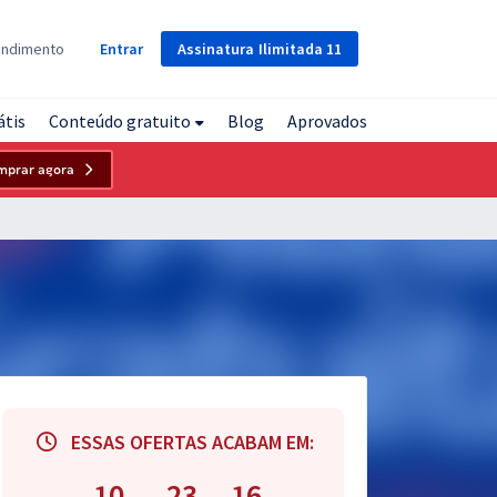
Assinatura
Ilimitada
11
endimento
Entrar
átis
Conteúdo gratuito
Blog
Aprovados
mprar agora
ESSAS OFERTAS ACABAM EM:
10
23
15