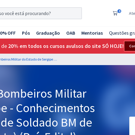
0
At
20% OFF
Pós
Graduação
OAB
Mentorias
Questões gr
 de
20% em todos os cursos avulsos do site SÓ HOJE!
Co
CBM SE - Corpo de Bombeiros Militar do Estado de Sergipe - Conhecimentos Gerais para o Cargo de Soldado BM de 3º Classe (Combatente) (Pré-Edital)
Bombeiros Militar
pe - Conhecimentos
o de Soldado BM de