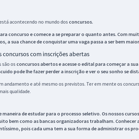
ue está acontecendo no mundo dos
concursos.
ara concurso e comece a se preparar o quanto antes. Com muita
os, a sua chance de conquistar uma vaga passa a ser bem maior
os concursos com inscrições abertas
s são os
concursos abertos e acesse o edital para começar a sua
ido pode lhe fazer perder a inscrição e ver o seu sonho se dis
 em andamento e até mesmo os previstos. Ter em mente os concurso
ais qualidade.
 maneira de estudar para o processo seletivo. Os nossos curso
uito bem como as bancas organizadoras trabalham. Conhecer a
tíssimo, pois cada uma tem a sua forma de administrar os proc