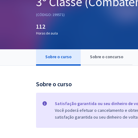
3º Classe (Combaten
Pós
(CÓDIGO: 199571)
Graduação
112
Horas de aula
OAB
Mentorias
Sobre o curso
Sobre o concurso
Questões grátis
Conteúdo gratuito
Sobre o curso
Blog
Aprovados
Satisfação garantida ou seu dinheiro de vo
Você poderá efetuar o cancelamento e obter 
satisfação garantida ou seu dinheiro de volta
Atendimento