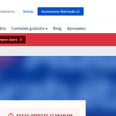
Assinatura
Ilimitada
11
endimento
Entrar
átis
Conteúdo gratuito
Blog
Aprovados
mprar agora
ESSAS OFERTAS ACABAM EM: