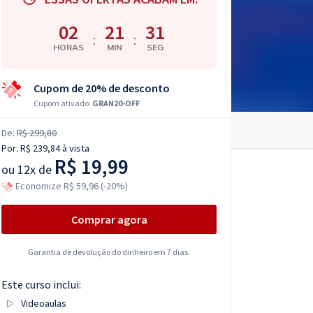
02
21
30
:
:
HORAS
MIN
SEG
Cupom de 20% de desconto
Cupom ativado:
GRAN20-OFF
De:
R$ 299,80
Por:
R$ 239,84
à vista
R$ 19,99
ou
12x de
Economize R$ 59,96 (-20%)
Comprar agora
Garantia de devolução do dinheiro em 7 dias.
Este curso inclui:
Videoaulas