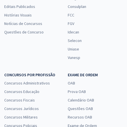
Editais Publicados
Consulplan
Histórias Visuais
FCC
Notícias de Concursos
FGV
Questões de Concurso
Idecan
Selecon
Uniase
Vunesp
CONCURSOS POR PROFISSÃO
EXAME DE ORDEM
Concursos Administrativos
OAB
Concursos Educação
Prova OAB
Concursos Fiscais
Calendário OAB
Concursos Jurídicos
Questões OAB
Concursos Militares
Recursos OAB
Concursos Policiais
Exame de Ordem