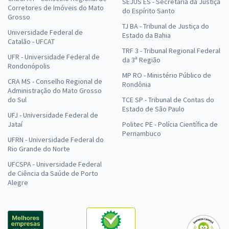
SEJUS ES - Secretaria da Justiça
Corretores de Imóveis do Mato
do Espírito Santo
Grosso
TJ BA - Tribunal de Justiça do
Universidade Federal de
Estado da Bahia
Catalão - UFCAT
TRF 3 - Tribunal Regional Federal
UFR - Universidade Federal de
da 3ª Região
Rondonópolis
MP RO - Ministério Público de
CRA MS - Conselho Regional de
Rondônia
Administração do Mato Grosso
do Sul
TCE SP - Tribunal de Contas do
Estado de São Paulo
UFJ - Universidade Federal de
Jataí
Politec PE - Polícia Científica de
Pernambuco
UFRN - Universidade Federal do
Rio Grande do Norte
UFCSPA - Universidade Federal
de Ciência da Saúde de Porto
Alegre