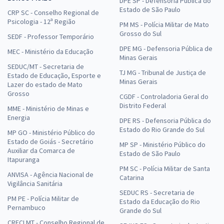
DPE SP - Defensoria Pública do
Estado de São Paulo
CRP SC - Conselho Regional de
Psicologia - 12ª Região
PM MS - Polícia Militar de Mato
Grosso do Sul
SEDF - Professor Temporário
DPE MG - Defensoria Pública de
MEC - Ministério da Educação
Minas Gerais
SEDUC/MT - Secretaria de
TJ MG - Tribunal de Justiça de
Estado de Educação, Esporte e
Minas Gerais
Lazer do estado de Mato
Grosso
CGDF - Controladoria Geral do
Distrito Federal
MME - Ministério de Minas e
Energia
DPE RS - Defensoria Pública do
Estado do Rio Grande do Sul
MP GO - Ministério Público do
Estado de Goiás - Secretário
MP SP - Ministério Público do
Auxiliar da Comarca de
Estado de São Paulo
Itapuranga
PM SC - Polícia Militar de Santa
ANVISA - Agência Nacional de
Catarina
Vigilância Sanitária
SEDUC RS - Secretaria de
PM PE - Polícia Militar de
Estado da Educação do Rio
Pernambuco
Grande do Sul
CRECI MT - Conselho Regional de