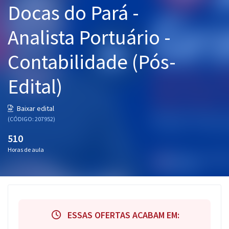
Docas do Pará -
Pós
Analista Portuário -
Graduação
Contabilidade (Pós-
OAB
Edital)
Mentorias
Questões grátis
Baixar edital
(CÓDIGO: 207952)
Conteúdo gratuito
510
Blog
Horas de aula
Aprovados
Atendimento
ESSAS OFERTAS ACABAM EM: