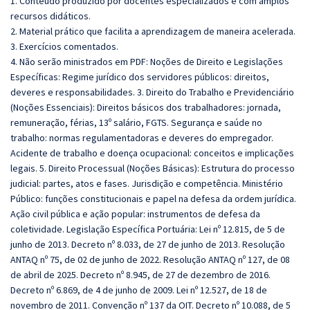
1. Conteúdo produzido por docentes especializados e com amplos
recursos didáticos.
2. Material prático que facilita a aprendizagem de maneira acelerada.
3. Exercícios comentados.
4. Não serão ministrados em PDF: Noções de Direito e Legislações
Específicas: Regime jurídico dos servidores públicos: direitos,
deveres e responsabilidades. 3. Direito do Trabalho e Previdenciário
(Noções Essenciais): Direitos básicos dos trabalhadores: jornada,
remuneração, férias, 13º salário, FGTS. Segurança e saúde no
trabalho: normas regulamentadoras e deveres do empregador.
Acidente de trabalho e doença ocupacional: conceitos e implicações
legais. 5. Direito Processual (Noções Básicas): Estrutura do processo
judicial: partes, atos e fases. Jurisdição e competência. Ministério
Público: funções constitucionais e papel na defesa da ordem jurídica.
Ação civil pública e ação popular: instrumentos de defesa da
coletividade. Legislação Específica Portuária: Lei nº 12.815, de 5 de
junho de 2013. Decreto nº 8.033, de 27 de junho de 2013. Resolução
ANTAQ nº 75, de 02 de junho de 2022. Resolução ANTAQ nº 127, de 08
de abril de 2025. Decreto nº 8.945, de 27 de dezembro de 2016.
Decreto nº 6.869, de 4 de junho de 2009. Lei nº 12.527, de 18 de
novembro de 2011. Convenção nº 137 da OIT. Decreto nº 10.088, de 5