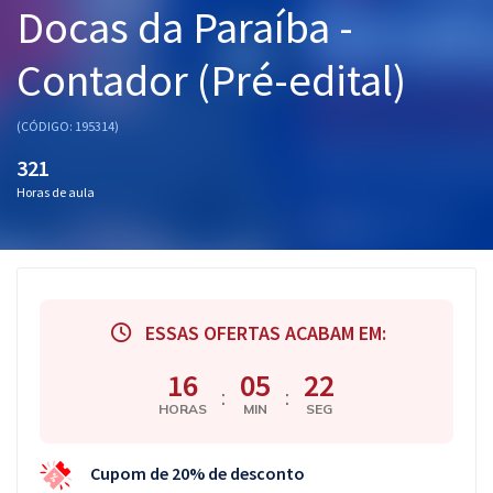
Docas da Paraíba -
Pós
Contador (Pré-edital)
Graduação
OAB
(CÓDIGO: 195314)
321
Mentorias
Horas de aula
Questões grátis
Conteúdo gratuito
Blog
ESSAS OFERTAS ACABAM EM:
Aprovados
16
05
22
:
:
HORAS
MIN
SEG
Atendimento
Cupom de 20% de desconto