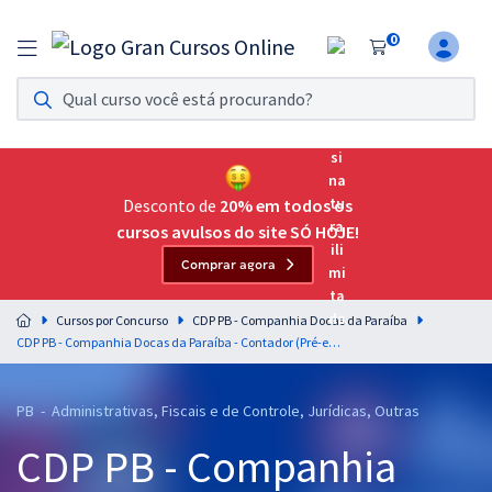
0
Assinatura Ilimitada 11
Acesso a todos os cursos. Teste grátis por 7 dias!
Assinatura OAB Até Passar
Acesso ilimitado a toda preparação para o Exame da
Desconto de
20% em todos os
Ordem, até você passar!
cursos avulsos do site SÓ HOJE!
Comprar agora
Residências Multiprofissionais
Preparação completa e intensiva para as principais
Cursos por Concurso
CDP PB - Companhia Docas da Paraíba
residências em saúde do Brasil
CDP PB - Companhia Docas da Paraíba - Contador (Pré-edital)
Concursos
PB - Administrativas, Fiscais e de Controle, Jurídicas, Outras
Assinatura Ilimitada
CDP PB - Companhia
Cursos 20% OFF