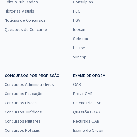
Editais Publicados
Consulplan
Histórias Visuais
FCC
Notícias de Concursos
FGV
Questões de Concurso
Idecan
Selecon
Uniase
Vunesp
CONCURSOS POR PROFISSÃO
EXAME DE ORDEM
Concursos Administrativos
OAB
Concursos Educação
Prova OAB
Concursos Fiscais
Calendário OAB
Concursos Jurídicos
Questões OAB
Concursos Militares
Recursos OAB
Concursos Policiais
Exame de Ordem