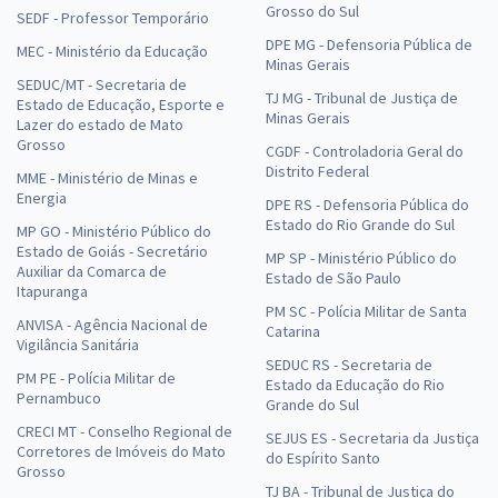
Grosso do Sul
SEDF - Professor Temporário
DPE MG - Defensoria Pública de
MEC - Ministério da Educação
Minas Gerais
SEDUC/MT - Secretaria de
TJ MG - Tribunal de Justiça de
Estado de Educação, Esporte e
Minas Gerais
Lazer do estado de Mato
Grosso
CGDF - Controladoria Geral do
Distrito Federal
MME - Ministério de Minas e
Energia
DPE RS - Defensoria Pública do
Estado do Rio Grande do Sul
MP GO - Ministério Público do
Estado de Goiás - Secretário
MP SP - Ministério Público do
Auxiliar da Comarca de
Estado de São Paulo
Itapuranga
PM SC - Polícia Militar de Santa
ANVISA - Agência Nacional de
Catarina
Vigilância Sanitária
SEDUC RS - Secretaria de
PM PE - Polícia Militar de
Estado da Educação do Rio
Pernambuco
Grande do Sul
CRECI MT - Conselho Regional de
SEJUS ES - Secretaria da Justiça
Corretores de Imóveis do Mato
do Espírito Santo
Grosso
TJ BA - Tribunal de Justiça do