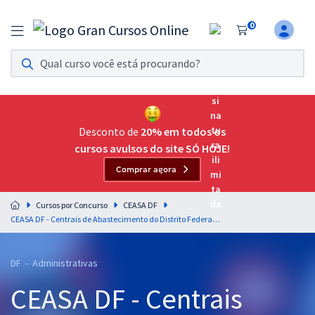
0
Assinatura Ilimitada 11
Acesso a todos os cursos. Teste grátis por 7 dias!
Assinatura OAB Até Passar
Acesso ilimitado a toda preparação para o Exame da
Desconto de
20% em todos os
Ordem, até você passar!
cursos avulsos do site SÓ HOJE!
Comprar agora
Residências Multiprofissionais
Preparação completa e intensiva para as principais
Cursos por Concurso
CEASA DF
residências em saúde do Brasil
CEASA DF - Centrais de Abastecimento do Distrito Federal - Assistente Administrativo II
Concursos
DF - Administrativas
Assinatura Ilimitada
CEASA DF - Centrais
Cursos 20% OFF