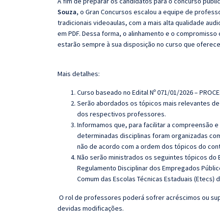
A fim de preparar os candidatos para o concurso públi
Souza
, o Gran Concursos escalou a equipe de profes
tradicionais videoaulas, com a mais alta qualidade au
em PDF. Dessa forma, o alinhamento e o compromisso 
estarão sempre à sua disposição no curso que oferec
Mais detalhes:
Curso baseado no Edital Nº 071/01/2026 – PROC
Serão abordados os tópicos mais relevantes de 
dos respectivos professores.
Informamos que, para facilitar a compreensão e
determinadas disciplinas foram organizadas com
não de acordo com a ordem dos tópicos do con
Não serão ministrados os seguintes tópicos do Ed
Regulamento Disciplinar dos Empregados Públi
Comum das Escolas Técnicas Estaduais (Etecs) d
O rol de professores poderá sofrer acréscimos ou sup
devidas modificações.