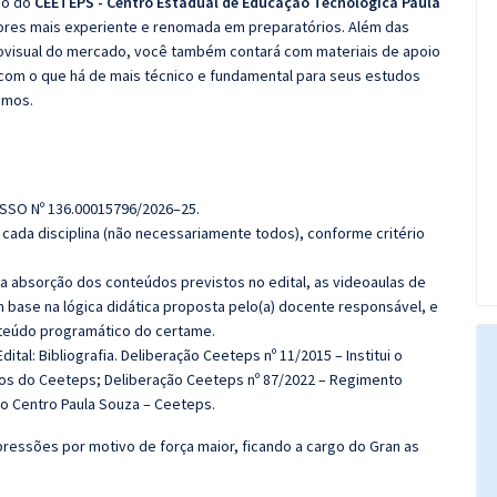
co do
CEETEPS - Centro Estadual de Educação Tecnológica Paula
sores mais experiente e renomada em preparatórios. Além das
diovisual do mercado, você também contará com materiais de apoio
com o que há de mais técnico e fundamental para seus estudos
emos.
ESSO Nº 136.00015796/2026–25.
cada disciplina (não necessariamente todos), conforme critério
 a absorção dos conteúdos previstos no edital, as videoaulas de
 base na lógica didática proposta pelo(a) docente responsável, e
teúdo programático do certame.
ital: Bibliografia.
Deliberação Ceeteps nº 11/2015 – Institui o
cos do Ceeteps;
Deliberação Ceeteps nº 87/2022 – Regimento
o Centro Paula Souza – Ceeteps.
ressões por motivo de força maior, ficando a cargo do Gran as