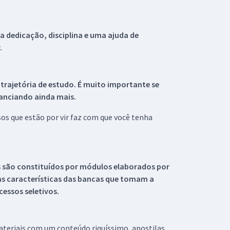
 dedicação, disciplina e uma ajuda de
.
 trajetória de estudo. É muito importante se
tanciando ainda mais.
s que estão por vir faz com que você tenha
s são constituídos por módulos elaborados por
s características das bancas que tomam a
essos seletivos.
materiais com um conteúdo riquíssimo, apostilas