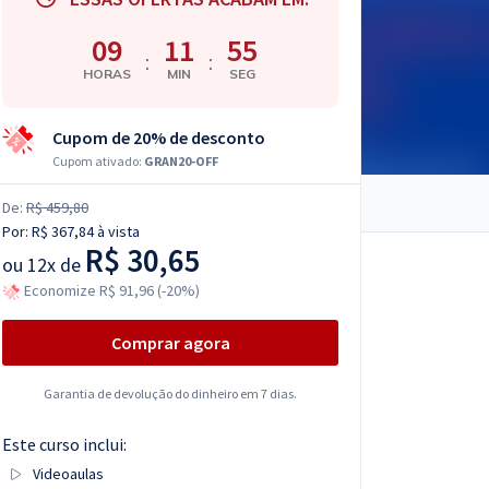
09
11
54
:
:
HORAS
MIN
SEG
Cupom de 20% de desconto
Cupom ativado:
GRAN20-OFF
De:
R$ 459,80
Por:
R$ 367,84
à vista
R$ 30,65
ou
12x de
Economize R$ 91,96 (-20%)
Comprar agora
Garantia de devolução do dinheiro em 7 dias.
Este curso inclui:
Videoaulas