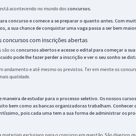
ue está acontecendo no mundo dos
concursos.
ara concurso e comece a se preparar o quanto antes. Com muita
os, a sua chance de conquistar uma vaga passa a ser bem maior
os concursos com inscrições abertas
s são os
concursos abertos e acesse o edital para começar a sua
ido pode lhe fazer perder a inscrição e ver o seu sonho se dis
 em andamento e até mesmo os previstos. Ter em mente os concurso
ais qualidade.
 maneira de estudar para o processo seletivo. Os nossos curso
uito bem como as bancas organizadoras trabalham. Conhecer a
tíssimo, pois cada uma tem a sua forma de administrar os proc
 a materiais exclusivos para o concurso em questão. São diversos 