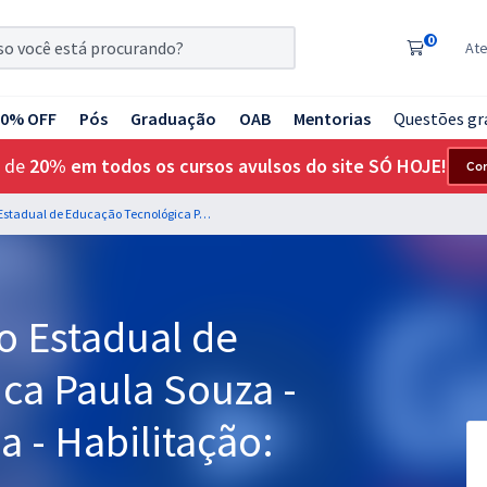
0
At
20% OFF
Pós
Graduação
OAB
Mentorias
Questões gr
 de
20% em todos os cursos avulsos do site SÓ HOJE!
Co
CEETEPS SP - Centro Estadual de Educação Tecnológica Paula Souza - 7106 - Língua Inglesa - Habilitação: Logística
o Estadual de
ca Paula Souza -
a - Habilitação: