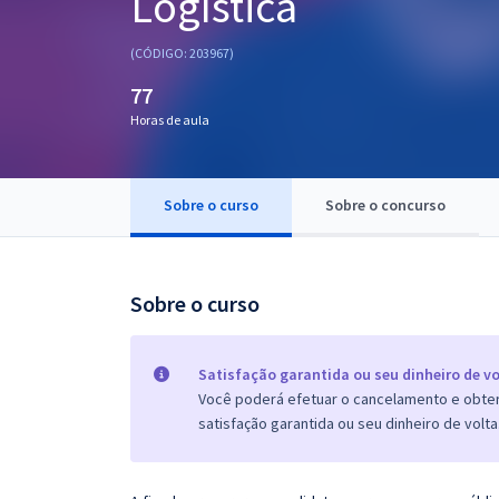
Logística
Pós
(CÓDIGO: 203967)
Graduação
77
Horas de aula
OAB
Mentorias
Sobre o curso
Sobre o concurso
Questões grátis
Conteúdo gratuito
Sobre o curso
Blog
Aprovados
Satisfação garantida ou seu dinheiro de vo
Você poderá efetuar o cancelamento e obter 
satisfação garantida ou seu dinheiro de volta
Atendimento