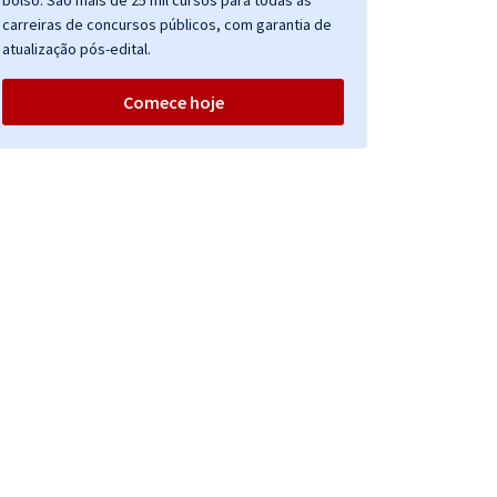
bolso. São mais de 25 mil cursos para todas as
carreiras de concursos públicos, com garantia de
atualização pós-edital.
Comece hoje