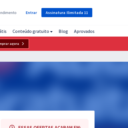
Assinatura
Ilimitada
11
endimento
Entrar
átis
Conteúdo gratuito
Blog
Aprovados
mprar agora
ESSAS OFERTAS ACABAM EM: