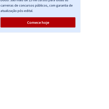
bolso. São mais de 25 mil cursos para todas as
carreiras de concursos públicos, com garantia de
atualização pós-edital.
Comece hoje