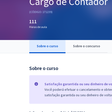
Cargo de Contador
Pós
(CÓDIGO: 171239)
Graduação
111
Horas de aula
OAB
Mentorias
Sobre o curso
Sobre o concurso
Questões grátis
Conteúdo gratuito
Sobre o curso
Blog
Aprovados
Satisfação garantida ou seu dinheiro de vo
Você poderá efetuar o cancelamento e obter 
satisfação garantida ou seu dinheiro de volta
Atendimento