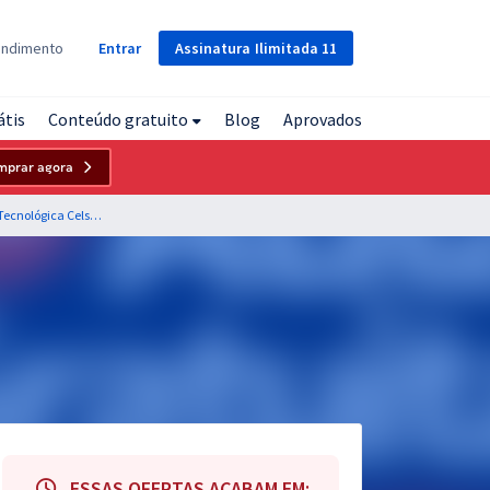
Assinatura
Ilimitada
11
endimento
Entrar
átis
Conteúdo gratuito
Blog
Aprovados
mprar agora
CEFET RJ - Centro Federal de Educação Tecnológica Celso Suckow da Fonseca - Conhecimentos Específicos para o Cargo de Contador
ESSAS OFERTAS ACABAM EM: