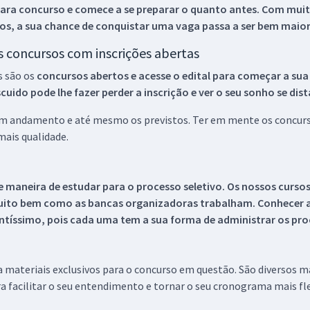
ara concurso e comece a se preparar o quanto antes. Com muita
os, a sua chance de conquistar uma vaga passa a ser bem maior
os concursos com inscrições abertas
s são os
concursos abertos e acesse o edital para começar a sua
ido pode lhe fazer perder a inscrição e ver o seu sonho se dis
 em andamento e até mesmo os previstos. Ter em mente os concurso
ais qualidade.
 maneira de estudar para o processo seletivo. Os nossos curso
uito bem como as bancas organizadoras trabalham. Conhecer a
tíssimo, pois cada uma tem a sua forma de administrar os proc
 a materiais exclusivos para o concurso em questão. São diversos 
a facilitar o seu entendimento e tornar o seu cronograma mais fle