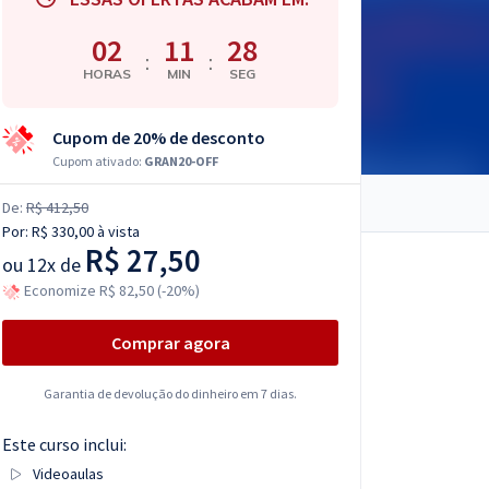
02
11
27
:
:
HORAS
MIN
SEG
Cupom de 20% de desconto
Cupom ativado:
GRAN20-OFF
De:
R$ 412,50
Por:
R$ 330,00
à vista
R$ 27,50
ou
12x de
Economize R$ 82,50 (-20%)
Comprar agora
Garantia de devolução do dinheiro em 7 dias.
Este curso inclui:
Videoaulas