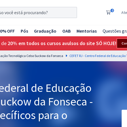
0
At
20% OFF
Pós
Graduação
OAB
Mentorias
Questões gr
 de
20% em todos os cursos avulsos do site SÓ HOJE!
Co
ucação Tecnológica Celso Suckow da Fonseca
Federal de Educação
Suckow da Fonseca -
cíficos para o