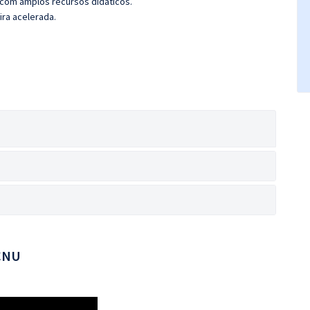
 com amplos recursos didáticos.
ira acelerada.
 CNU