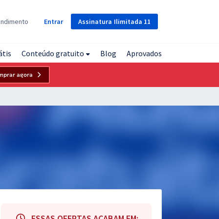
Assinatura
Ilimitada
11
endimento
Entrar
átis
Conteúdo gratuito
Blog
Aprovados
mprar agora
ESSAS OFERTAS ACABAM EM: