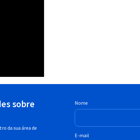
des sobre
Nome
ro da sua área de
E-mail