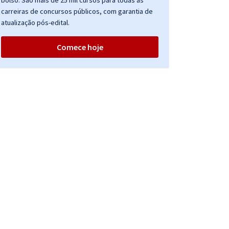
bolso. São mais de 25 mil cursos para todas as
carreiras de concursos públicos, com garantia de
atualização pós-edital.
Comece hoje