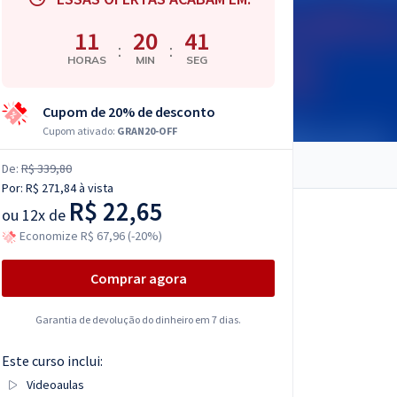
11
20
40
:
:
HORAS
MIN
SEG
Cupom de 20% de desconto
Cupom ativado:
GRAN20-OFF
De:
R$ 339,80
Por:
R$ 271,84
à vista
R$ 22,65
ou
12x de
Economize R$ 67,96 (-20%)
Comprar agora
Garantia de devolução do dinheiro em 7 dias.
Este curso inclui:
Videoaulas