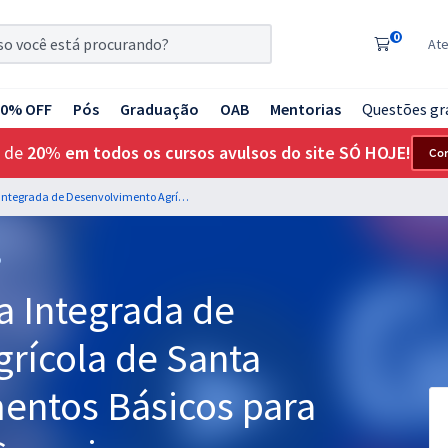
0
At
20% OFF
Pós
Graduação
OAB
Mentorias
Questões gr
 de
20% em todos os cursos avulsos do site SÓ HOJE!
Co
CIDASC - Companhia Integrada de Desenvolvimento Agrícola de Santa Catarina - Conhecimentos Básicos para os Cargos de Nível Superior
o
 Integrada de
rícola de Santa
mentos Básicos para