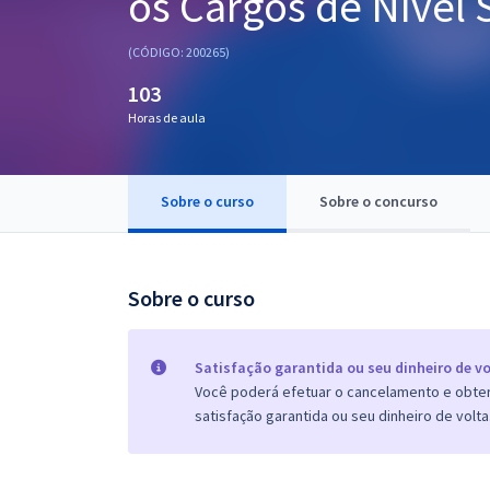
os Cargos de Nível 
Pós
(CÓDIGO: 200265)
Graduação
103
Horas de aula
OAB
Mentorias
Sobre o curso
Sobre o concurso
Questões grátis
Conteúdo gratuito
Sobre o curso
Blog
Aprovados
Satisfação garantida ou seu dinheiro de vo
Você poderá efetuar o cancelamento e obter 
satisfação garantida ou seu dinheiro de volta
Atendimento