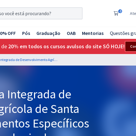
0
At
20% OFF
Pós
Graduação
OAB
Mentorias
Questões gr
 de
20% em todos os cursos avulsos do site SÓ HOJE!
Co
CIDASC - Companhia Integrada de Desenvolvimento Agrícola de Santa Catarina - Conhecimentos Específicos para Analista de Tecnologia da Informação e Comunicação (Sistemas e Negócios)
 Integrada de
rícola de Santa
entos Específicos