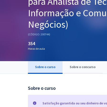
para Analista de Te
Pós
Informação e Comun
Graduação
Negócios)
OAB
(CÓDIGO: 200744)
Mentorias
354
Horas de aula
Questões grátis
Conteúdo gratuito
Sobre o curso
Sobre o concurso
Blog
Aprovados
Sobre o curso
Atendimento
Satisfação garantida ou seu dinheiro de vo