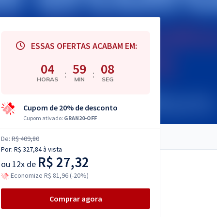
ESSAS OFERTAS ACABAM EM:
04
59
07
:
:
HORAS
MIN
SEG
Cupom de 20% de desconto
Cupom ativado:
GRAN20-OFF
De:
R$ 409,80
Por:
R$ 327,84
à vista
R$ 27,32
ou
12x de
Economize R$ 81,96 (-20%)
Comprar agora