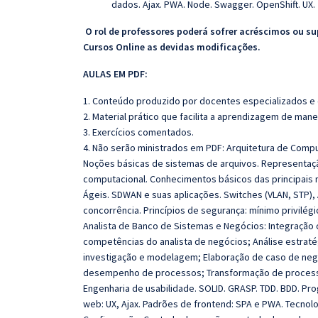
dados. Ajax. PWA. Node. Swagger. OpenShift. UX.
O rol de professores poderá sofrer acréscimos ou su
Cursos Online as devidas modificações.
AULAS EM PDF:
1. Conteúdo produzido por docentes especializados e
2. Material prático que facilita a aprendizagem de mane
3. Exercícios comentados.
4. Não serão ministrados em P
DF:
Arquitetura de Comp
Noções básicas de sistemas de arquivos. Representaçã
computacional. Conhecimentos básicos das principais
Ágeis. SDWAN e suas aplicações. Switches (VLAN, STP),
concorrência. Princípios de segurança: mínimo privilég
Analista de Banco de Sistemas e Negócios: Integração
competências do analista de negócios; Análise estraté
investigação e modelagem; Elaboração de caso de neg
desempenho de processos; Transformação de process
Engenharia de usabilidade. SOLID. GRASP. TDD. BDD. Pro
web: UX, Ajax. Padrões de frontend: SPA e PWA. Tecnol