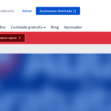
Assinatura
Ilimitada
11
endimento
Entrar
átis
Conteúdo gratuito
Blog
Aprovados
mprar agora