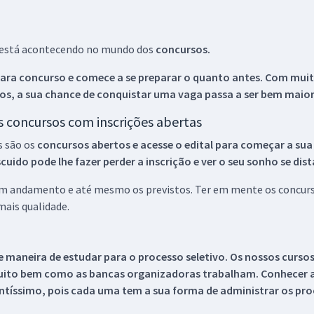
ue está acontecendo no mundo dos
concursos.
ara concurso e comece a se preparar o quanto antes. Com muita
os, a sua chance de conquistar uma vaga passa a ser bem maior
os concursos com inscrições abertas
s são os
concursos abertos e acesse o edital para começar a sua
ido pode lhe fazer perder a inscrição e ver o seu sonho se dis
 em andamento e até mesmo os previstos. Ter em mente os concurso
ais qualidade.
 maneira de estudar para o processo seletivo. Os nossos curso
uito bem como as bancas organizadoras trabalham. Conhecer a
tíssimo, pois cada uma tem a sua forma de administrar os proc