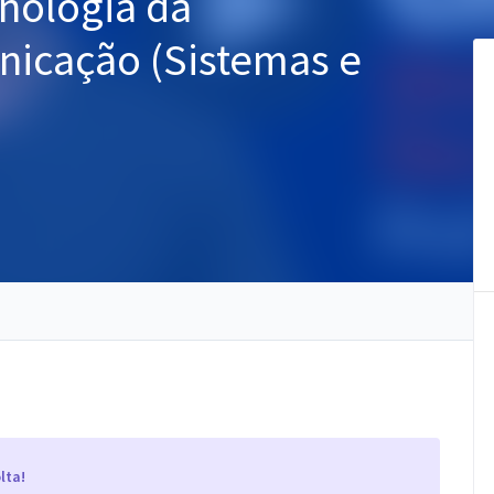
cnologia da
icação (Sistemas e
lta!