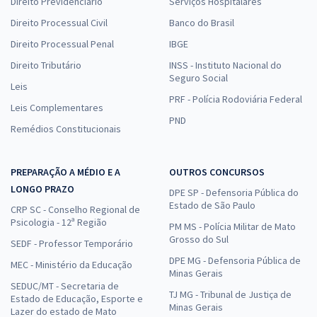
Direito Previdenciário
Serviços Hospitalares
Direito Processual Civil
Banco do Brasil
Direito Processual Penal
IBGE
Direito Tributário
INSS - Instituto Nacional do
Seguro Social
Leis
PRF - Polícia Rodoviária Federal
Leis Complementares
PND
Remédios Constitucionais
PREPARAÇÃO A MÉDIO E A
OUTROS CONCURSOS
LONGO PRAZO
DPE SP - Defensoria Pública do
Estado de São Paulo
CRP SC - Conselho Regional de
Psicologia - 12ª Região
PM MS - Polícia Militar de Mato
Grosso do Sul
SEDF - Professor Temporário
DPE MG - Defensoria Pública de
MEC - Ministério da Educação
Minas Gerais
SEDUC/MT - Secretaria de
TJ MG - Tribunal de Justiça de
Estado de Educação, Esporte e
Minas Gerais
Lazer do estado de Mato