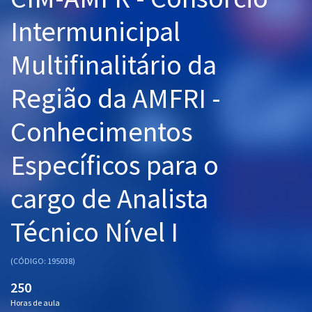
Pós
Intermunicipal
Graduação
Multifinalitário da
OAB
Região da AMFRI -
Mentorias
Conhecimentos
Questões grátis
Específicos para o
Conteúdo gratuito
cargo de Analista
Blog
Técnico Nível I
Aprovados
(CÓDIGO: 195038)
Atendimento
250
Horas de aula