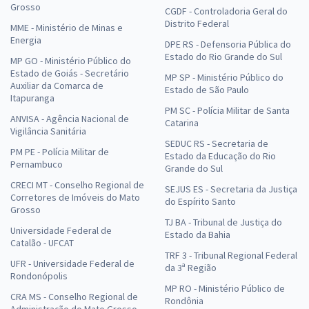
Grosso
CGDF - Controladoria Geral do
Distrito Federal
MME - Ministério de Minas e
Energia
DPE RS - Defensoria Pública do
Estado do Rio Grande do Sul
MP GO - Ministério Público do
Estado de Goiás - Secretário
MP SP - Ministério Público do
Auxiliar da Comarca de
Estado de São Paulo
Itapuranga
PM SC - Polícia Militar de Santa
ANVISA - Agência Nacional de
Catarina
Vigilância Sanitária
SEDUC RS - Secretaria de
PM PE - Polícia Militar de
Estado da Educação do Rio
Pernambuco
Grande do Sul
CRECI MT - Conselho Regional de
SEJUS ES - Secretaria da Justiça
Corretores de Imóveis do Mato
do Espírito Santo
Grosso
TJ BA - Tribunal de Justiça do
Universidade Federal de
Estado da Bahia
Catalão - UFCAT
TRF 3 - Tribunal Regional Federal
UFR - Universidade Federal de
da 3ª Região
Rondonópolis
MP RO - Ministério Público de
CRA MS - Conselho Regional de
Rondônia
Administração do Mato Grosso