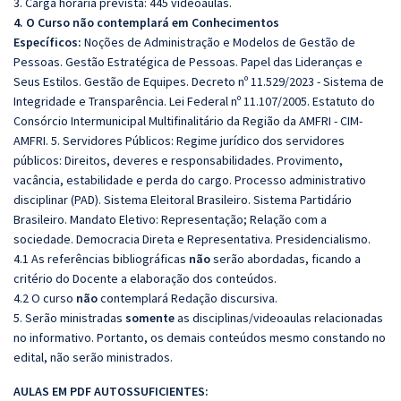
3. Carga horária prevista: 445 videoaulas.
4. O Curso não contemplará em Conhecimentos
Específicos:
Noções de Administração e Modelos de Gestão de
Pessoas. Gestão Estratégica de Pessoas. Papel das Lideranças e
Seus Estilos. Gestão de Equipes. Decreto nº 11.529/2023 - Sistema de
Integridade e Transparência. Lei Federal nº 11.107/2005. Estatuto do
Consórcio Intermunicipal Multifinalitário da Região da AMFRI - CIM-
AMFRI. 5. Servidores Públicos: Regime jurídico dos servidores
públicos: Direitos, deveres e responsabilidades. Provimento,
vacância, estabilidade e perda do cargo. Processo administrativo
disciplinar (PAD). Sistema Eleitoral Brasileiro. Sistema Partidário
Brasileiro. Mandato Eletivo: Representação; Relação com a
sociedade. Democracia Direta e Representativa. Presidencialismo.
4.1 As referências bibliográficas
não
serão abordadas, ficando a
critério do Docente a elaboração dos conteúdos.
4.2 O curso
não
contemplará Redação discursiva.
5. Serão ministradas
somente
as disciplinas/videoaulas relacionadas
no informativo. Portanto, os demais conteúdos mesmo constando no
edital, não serão ministrados.
AULAS EM PDF AUTOSSUFICIENTES: