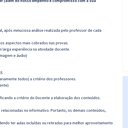
ecer (além do nosso empenho e compromisso com a sua
l, após minuciosa análise realizada pelo professor de cada
os aspectos mais cobrados nas provas.
m larga experiência na atividade docente.
(imagem e áudio)
5.
riamente todos) a critério dos professores.
ente).
 ficando a critério do Docente a elaboração dos conteúdos.
s relacionadas no informativo. Portanto, os demais conteúdos,
ndo ter aulas incluídas ou retiradas para melhor aproveitamento