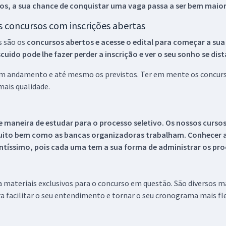
os, a sua chance de conquistar uma vaga passa a ser bem maior
os concursos com inscrições abertas
s são os
concursos abertos e acesse o edital para começar a sua
ido pode lhe fazer perder a inscrição e ver o seu sonho se dis
 em andamento e até mesmo os previstos. Ter em mente os concurso
ais qualidade.
 maneira de estudar para o processo seletivo. Os nossos curso
uito bem como as bancas organizadoras trabalham. Conhecer a
tíssimo, pois cada uma tem a sua forma de administrar os proc
 a materiais exclusivos para o concurso em questão. São diversos 
a facilitar o seu entendimento e tornar o seu cronograma mais fle