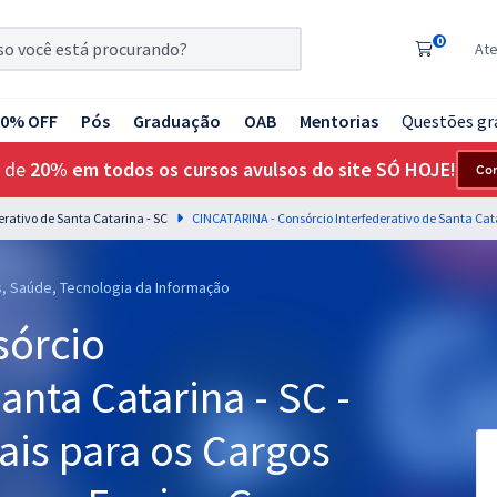
0
At
20% OFF
Pós
Graduação
OAB
Mentorias
Questões gr
 de
20% em todos os cursos avulsos do site SÓ HOJE!
Co
erativo de Santa Catarina - SC
as, Saúde, Tecnologia da Informação
sórcio
anta Catarina - SC -
is para os Cargos