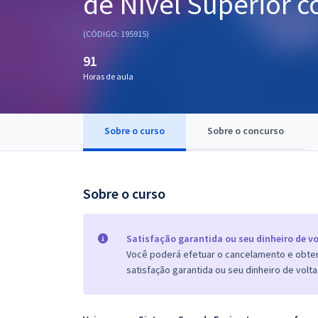
de Nível Superior 
Pós
(CÓDIGO: 195915)
Graduação
91
Horas de aula
OAB
Mentorias
Sobre o curso
Sobre o concurso
Questões grátis
Conteúdo gratuito
Sobre o curso
Blog
Aprovados
Satisfação garantida ou seu dinheiro de vo
Você poderá efetuar o cancelamento e obter 
satisfação garantida ou seu dinheiro de volta
Atendimento