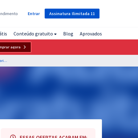
Assinatura
Ilimitada
11
endimento
Entrar
átis
Conteúdo gratuito
Blog
Aprovados
mprar agora
CINCATARINA - Consórcio Interfederativo de Santa Catarina - SC - Conhecimentos Gerais para os Cargos de Nível Superior com a Equipe Gran
ESSAS OFERTAS ACABAM EM: