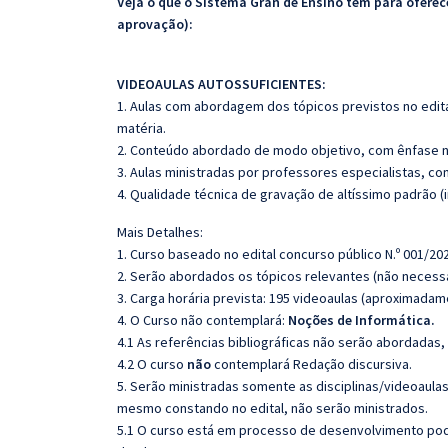
Veja o que o Sistema Gran de Ensino tem para ofer
aprovação):
VIDEOAULAS AUTOSSUFICIENTES:
1. Aulas com abordagem dos tópicos previstos no edita
matéria.
2. Conteúdo abordado de modo objetivo, com ênfase n
3. Aulas ministradas por professores especialistas, co
4. Qualidade técnica de gravação de altíssimo padrão 
Mais Detalhes:
1. Curso baseado no edital concurso público N.º 001/202
2. Serão abordados os tópicos relevantes (não necessa
3. Carga horária prevista: 195 videoaulas (aproximadam
4. O Curso não contemplará:
Noções de Informática.
4.1 As referências bibliográficas não serão abordadas,
4.2 O curso
não
contemplará Redação discursiva.
5. Serão ministradas somente as disciplinas/videoaula
mesmo constando no edital, não serão ministrados.
5.1 O curso está em processo de desenvolvimento pode