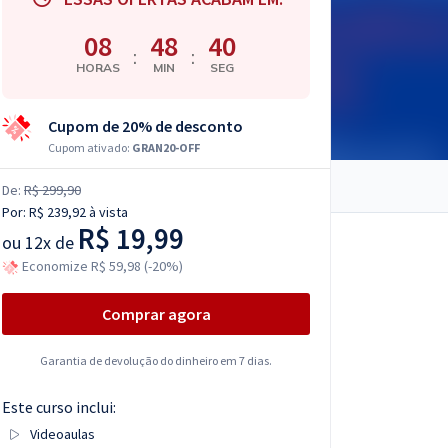
08
48
39
:
:
HORAS
MIN
SEG
Cupom de 20% de desconto
Cupom ativado:
GRAN20-OFF
De:
R$ 299,90
Por:
R$ 239,92
à vista
R$ 19,99
ou
12x de
Economize R$ 59,98 (-20%)
Comprar agora
Garantia de devolução do dinheiro em 7 dias.
Este curso inclui:
Videoaulas