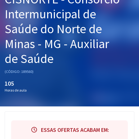
Pós
Intermunicipal de
Graduação
Saúde do Norte de
OAB
Minas - MG - Auxiliar
Mentorias
de Saúde
Questões grátis
(CÓDIGO: 189560)
Conteúdo gratuito
105
Blog
Horas de aula
Aprovados
Atendimento
ESSAS OFERTAS ACABAM EM: