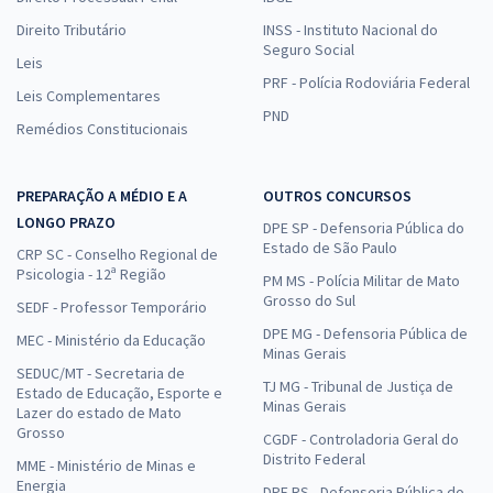
Direito Tributário
INSS - Instituto Nacional do
Seguro Social
Leis
PRF - Polícia Rodoviária Federal
Leis Complementares
PND
Remédios Constitucionais
PREPARAÇÃO A MÉDIO E A
OUTROS CONCURSOS
LONGO PRAZO
DPE SP - Defensoria Pública do
Estado de São Paulo
CRP SC - Conselho Regional de
Psicologia - 12ª Região
PM MS - Polícia Militar de Mato
Grosso do Sul
SEDF - Professor Temporário
DPE MG - Defensoria Pública de
MEC - Ministério da Educação
Minas Gerais
SEDUC/MT - Secretaria de
TJ MG - Tribunal de Justiça de
Estado de Educação, Esporte e
Minas Gerais
Lazer do estado de Mato
Grosso
CGDF - Controladoria Geral do
Distrito Federal
MME - Ministério de Minas e
Energia
DPE RS - Defensoria Pública do