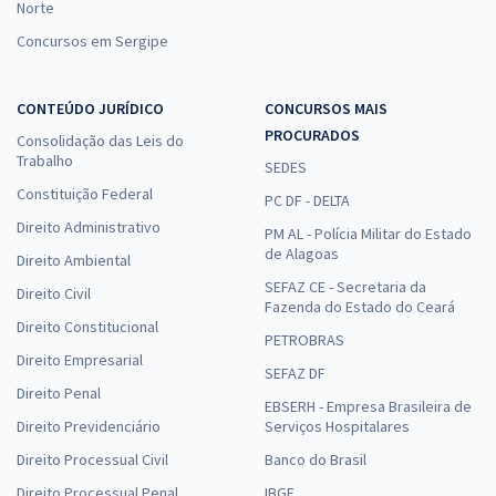
Norte
Concursos em Sergipe
CONTEÚDO JURÍDICO
CONCURSOS MAIS
PROCURADOS
Consolidação das Leis do
Trabalho
SEDES
Constituição Federal
PC DF - DELTA
Direito Administrativo
PM AL - Polícia Militar do Estado
de Alagoas
Direito Ambiental
SEFAZ CE - Secretaria da
Direito Civil
Fazenda do Estado do Ceará
Direito Constitucional
PETROBRAS
Direito Empresarial
SEFAZ DF
Direito Penal
EBSERH - Empresa Brasileira de
Direito Previdenciário
Serviços Hospitalares
Direito Processual Civil
Banco do Brasil
Direito Processual Penal
IBGE