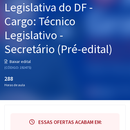
Legislativa do DF -
Pós
Cargo: Técnico
Graduação
Legislativo -
OAB
Secretário (Pré-edital)
Mentorias
Questões grátis
Baixar edital
(CÓDIGO: 192475)
Conteúdo gratuito
288
Blog
Horas de aula
Aprovados
Atendimento
ESSAS OFERTAS ACABAM EM: