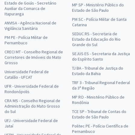
Estado de Goiás - Secretário
MP SP - Ministério Público do
Auxiliar da Comarca de
Estado de São Paulo
Itapuranga
PM SC - Polícia Militar de Santa
ANVISA - Agência Nacional de
Catarina
Vigilância Sanitária
SEDUC RS - Secretaria de
PM PE - Polícia Militar de
Estado da Educação do Rio
Pernambuco
Grande do Sul
CRECI MT - Conselho Regional de
SEJUS ES - Secretaria da Justiça
Corretores de Imóveis do Mato
do Espírito Santo
Grosso
TJ BA - Tribunal de Justiça do
Universidade Federal de
Estado da Bahia
Catalão - UFCAT
TRF 3 - Tribunal Regional Federal
UFR - Universidade Federal de
da 3ª Região
Rondonópolis
MP RO - Ministério Público de
CRA MS - Conselho Regional de
Rondônia
Administração do Mato Grosso
do Sul
TCE SP - Tribunal de Contas do
Estado de São Paulo
UFJ - Universidade Federal de
Jataí
Politec PE - Polícia Científica de
Pernambuco
UFRN - Universidade Federal do