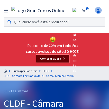
0
Assinatura Ilimitada 11
Acesso a todos os cursos. Teste grátis por 7 dias!
Assinatura OAB Até Passar
Acesso ilimitado a toda preparação para o Exame da
Desconto de
20% em todos os
Ordem, até você passar!
cursos avulsos do site SÓ HOJE!
Comprar agora
Residências Multiprofissionais
Preparação completa e intensiva para as principais
Cursos por Concurso
CLDF
residências em saúde do Brasil
CLDF - Câmara Legislativa do DF - Cargo: Técnico Legislativo - Secretário (Pré-edital)
Concursos
DF - Legislativas
Assinatura Ilimitada
CLDF - Câmara
Cursos 20% OFF