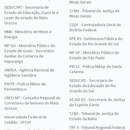
Minas Gerais
SEDUC/MT - Secretaria de
TJ MG - Tribunal de Justiça de
Estado de Educação, Esporte e
Minas Gerais
Lazer do estado de Mato
Grosso
CGDF - Controladoria Geral do
Distrito Federal
MME - Ministério de Minas e
Energia
DPE RS - Defensoria Pública do
Estado do Rio Grande do Sul
MP GO - Ministério Público do
Estado de Goiás - Secretário
MP SP - Ministério Público do
Auxiliar da Comarca de
Estado de São Paulo
Itapuranga
PM SC - Polícia Militar de Santa
ANVISA - Agência Nacional de
Catarina
Vigilância Sanitária
SEDUC RS - Secretaria de
PM PE - Polícia Militar de
Estado da Educação do Rio
Pernambuco
Grande do Sul
CRECI MT - Conselho Regional de
SEJUS ES - Secretaria da Justiça
Corretores de Imóveis do Mato
do Espírito Santo
Grosso
TJ BA - Tribunal de Justiça do
Universidade Federal de
Estado da Bahia
Catalão - UFCAT
TRF 3 - Tribunal Regional Federal