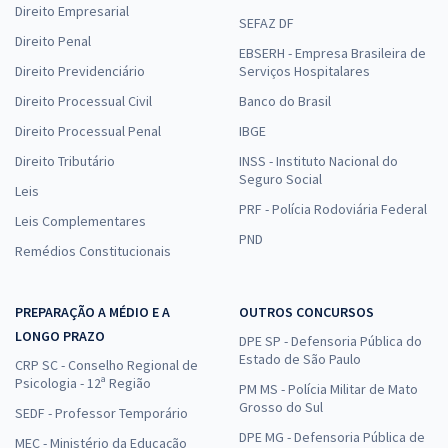
Direito Empresarial
SEFAZ DF
Direito Penal
EBSERH - Empresa Brasileira de
Direito Previdenciário
Serviços Hospitalares
Direito Processual Civil
Banco do Brasil
Direito Processual Penal
IBGE
Direito Tributário
INSS - Instituto Nacional do
Seguro Social
Leis
PRF - Polícia Rodoviária Federal
Leis Complementares
PND
Remédios Constitucionais
PREPARAÇÃO A MÉDIO E A
OUTROS CONCURSOS
LONGO PRAZO
DPE SP - Defensoria Pública do
Estado de São Paulo
CRP SC - Conselho Regional de
Psicologia - 12ª Região
PM MS - Polícia Militar de Mato
Grosso do Sul
SEDF - Professor Temporário
DPE MG - Defensoria Pública de
MEC - Ministério da Educação