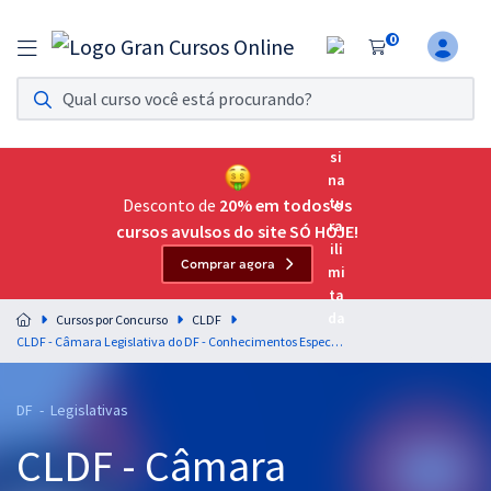
0
Assinatura Ilimitada 11
Acesso a todos os cursos. Teste grátis por 7 dias!
Assinatura OAB Até Passar
Acesso ilimitado a toda preparação para o Exame da
Desconto de
20% em todos os
Ordem, até você passar!
cursos avulsos do site SÓ HOJE!
Comprar agora
Residências Multiprofissionais
Preparação completa e intensiva para as principais
Cursos por Concurso
CLDF
residências em saúde do Brasil
CLDF - Câmara Legislativa do DF - Conhecimentos Específicos para o Cargo Consultor Legislativo - Área: Meio Ambiente
Concursos
DF - Legislativas
Assinatura Ilimitada
CLDF - Câmara
Cursos 20% OFF