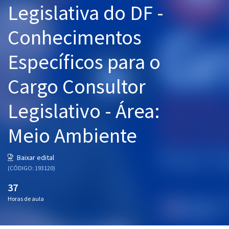
Legislativa do DF -
Pós
Conhecimentos
Graduação
Específicos para o
OAB
Cargo Consultor
Mentorias
Legislativo - Área:
Questões grátis
Conteúdo gratuito
Meio Ambiente
Blog
Baixar edital
Aprovados
(CÓDIGO: 193120)
37
Atendimento
Horas de aula