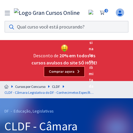
0
Assinatura Ilimitada 11
Acesso a todos os cursos. Teste grátis por 7 dias!
Assinatura OAB Até Passar
Acesso ilimitado a toda preparação para o Exame da
Desconto de
20% em todos os
Ordem, até você passar!
cursos avulsos do site SÓ HOJE!
Comprar agora
Residências Multiprofissionais
Preparação completa e intensiva para as principais
Cursos por Concurso
CLDF
residências em saúde do Brasil
CLDF - Câmara Legislativa do DF - Conhecimetos Específicos para Consultor Técnico-Legislativo - Revisor de Texto
Concursos
DF - Educação, Legislativas
Assinatura Ilimitada
CLDF - Câmara
Cursos 20% OFF