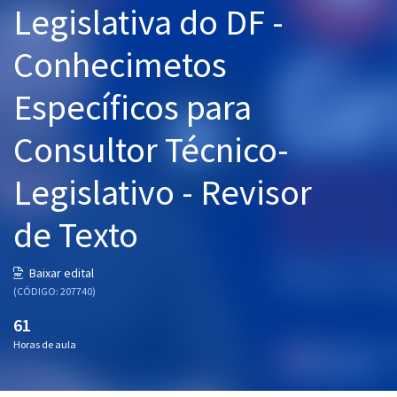
Legislativa do DF -
Pós
Conhecimetos
Graduação
Específicos para
OAB
Consultor Técnico-
Mentorias
Legislativo - Revisor
Questões grátis
Conteúdo gratuito
de Texto
Blog
Baixar edital
Aprovados
(CÓDIGO: 207740)
61
Atendimento
Horas de aula