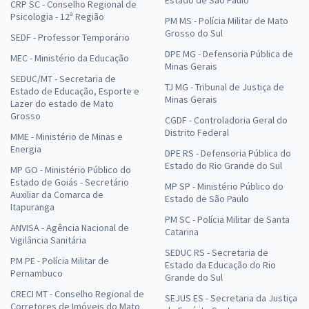
CRP SC - Conselho Regional de
Psicologia - 12ª Região
PM MS - Polícia Militar de Mato
Grosso do Sul
SEDF - Professor Temporário
DPE MG - Defensoria Pública de
MEC - Ministério da Educação
Minas Gerais
SEDUC/MT - Secretaria de
TJ MG - Tribunal de Justiça de
Estado de Educação, Esporte e
Minas Gerais
Lazer do estado de Mato
Grosso
CGDF - Controladoria Geral do
Distrito Federal
MME - Ministério de Minas e
Energia
DPE RS - Defensoria Pública do
Estado do Rio Grande do Sul
MP GO - Ministério Público do
Estado de Goiás - Secretário
MP SP - Ministério Público do
Auxiliar da Comarca de
Estado de São Paulo
Itapuranga
PM SC - Polícia Militar de Santa
ANVISA - Agência Nacional de
Catarina
Vigilância Sanitária
SEDUC RS - Secretaria de
PM PE - Polícia Militar de
Estado da Educação do Rio
Pernambuco
Grande do Sul
CRECI MT - Conselho Regional de
SEJUS ES - Secretaria da Justiça
Corretores de Imóveis do Mato