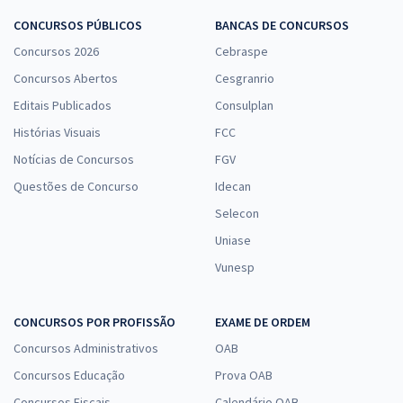
CONCURSOS PÚBLICOS
BANCAS DE CONCURSOS
Concursos 2026
Cebraspe
Concursos Abertos
Cesgranrio
Editais Publicados
Consulplan
Histórias Visuais
FCC
Notícias de Concursos
FGV
Questões de Concurso
Idecan
Selecon
Uniase
Vunesp
CONCURSOS POR PROFISSÃO
EXAME DE ORDEM
Concursos Administrativos
OAB
Concursos Educação
Prova OAB
Concursos Fiscais
Calendário OAB