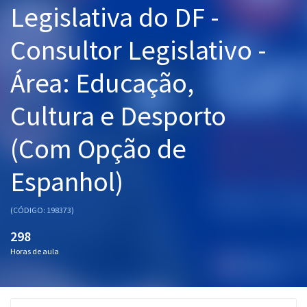
Legislativa do DF -
Pós
Consultor Legislativo -
Graduação
Área: Educação,
OAB
Cultura e Desporto
Mentorias
(Com Opção de
Questões grátis
Conteúdo gratuito
Espanhol)
Blog
(CÓDIGO: 198373)
Aprovados
298
Horas de aula
Atendimento