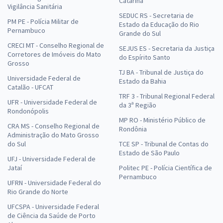
Catarina
Vigilância Sanitária
SEDUC RS - Secretaria de
PM PE - Polícia Militar de
Estado da Educação do Rio
Pernambuco
Grande do Sul
CRECI MT - Conselho Regional de
SEJUS ES - Secretaria da Justiça
Corretores de Imóveis do Mato
do Espírito Santo
Grosso
TJ BA - Tribunal de Justiça do
Universidade Federal de
Estado da Bahia
Catalão - UFCAT
TRF 3 - Tribunal Regional Federal
UFR - Universidade Federal de
da 3ª Região
Rondonópolis
MP RO - Ministério Público de
CRA MS - Conselho Regional de
Rondônia
Administração do Mato Grosso
do Sul
TCE SP - Tribunal de Contas do
Estado de São Paulo
UFJ - Universidade Federal de
Jataí
Politec PE - Polícia Científica de
Pernambuco
UFRN - Universidade Federal do
Rio Grande do Norte
UFCSPA - Universidade Federal
de Ciência da Saúde de Porto