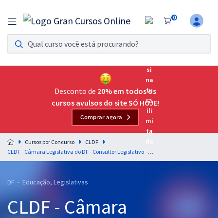
0
Assinatura Ilimitada 11
Acesso a todos os cursos. Teste grátis por 7 dias!
Assinatura OAB Até Passar
Acesso ilimitado a toda preparação para o Exame da
Desconto de
20% em todos os
Ordem, até você passar!
cursos avulsos do site SÓ HOJE!
Comprar agora
Residências Multiprofissionais
Preparação completa e intensiva para as principais
Cursos por Concurso
CLDF
residências em saúde do Brasil
CLDF - Câmara Legislativa do DF - Consultor Legislativo - Área: Educação, Cultura e Desporto (Com Opção de Espanhol)
Concursos
DF - Educação, Legislativas
Assinatura Ilimitada
CLDF - Câmara
Cursos 20% OFF