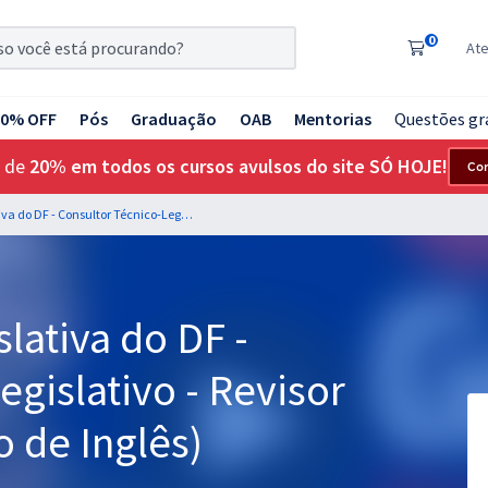
0
At
20% OFF
Pós
Graduação
OAB
Mentorias
Questões gr
 de
20% em todos os cursos avulsos do site SÓ HOJE!
Co
CLDF - Câmara Legislativa do DF - Consultor Técnico-Legislativo - Revisor de Texto (com opção de Inglês)
lativa do DF -
egislativo - Revisor
 de Inglês)