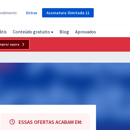
Assinatura
Ilimitada
11
endimento
Entrar
átis
Conteúdo gratuito
Blog
Aprovados
mprar agora
ESSAS OFERTAS ACABAM EM: