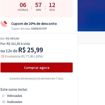
06
57
11
:
:
HORAS
MIN
SEG
Cupom de 20% de desconto
Cupom ativado:
GRAN20-OFF
De:
R$ 389,90
Por:
R$ 311,92
à vista
R$ 25,99
ou
12x de
Economize R$ 77,98 (-20%)
Comprar agora
Garantia de devolução do dinheiro em 7 dias.
Este curso inclui:
Videoaulas
Audioaulas