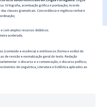
icos está sendo ministrado em Língua Portuguesa:
Língua
sa. Ortografia, acentuação gráfica e pontuação; Acordo
 das classes gramaticais. Concordância e regência verbal e
bordinação;
 e com amplos recursos didáticos.
aneira acelerada.
os (conteúdo e essência) e extrínsecos (forma e estilo) do
icas de revisão e normalização geral do texto. Redação
parlamentar: o discurso e a comunicação; o discurso político;
cimentos de Linguística, Literatura e Estilística aplicados ao