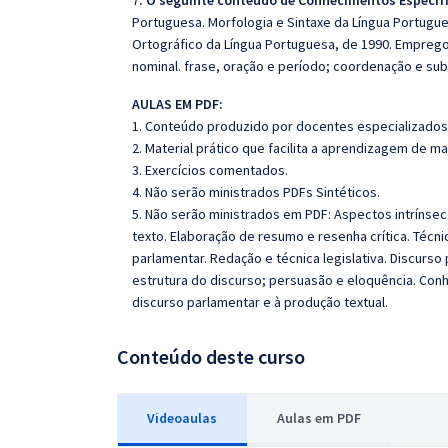
7
. O seguinte conteúdo de Conhecimentos Específ
Portuguesa. Morfologia e Sintaxe da Língua Portugue
Ortográfico da Língua Portuguesa, de 1990. Emprego
nominal. frase, oração e período; coordenação e su
AULAS EM PDF:
1. Conteúdo produzido por docentes especializados
2. Material prático que facilita a aprendizagem de m
3. Exercícios comentados.
4. Não serão ministrados PDFs Sintéticos.
5. Não serão ministrados em PDF: Aspectos intrínsec
texto. Elaboração de resumo e resenha crítica. Técn
parlamentar. Redação e técnica legislativa. Discurso 
estrutura do discurso; persuasão e eloquência. Conhe
discurso parlamentar e à produção textual.
Conteúdo deste curso
Videoaulas
Aulas em PDF