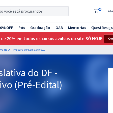
0
At
20% OFF
Pós
Graduação
OAB
Mentorias
Questões gr
 de
20% em todos os cursos avulsos do site SÓ HOJE!
Co
CLDF - Câmara Legislativa do DF - Procurador Legislativo (Pré-Edital)
lativa do DF -
vo (Pré-Edital)