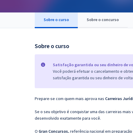
Pós
Graduação
Sobre o curso
Sobre o concurso
OAB
Sobre o curso
Mentorias
Questões grátis
Satisfação garantida ou seu dinheiro de vo
Você poderá efetuar o cancelamento e obter 
Conteúdo gratuito
satisfação garantida ou seu dinheiro de volta
Blog
Aprovados
Prepare-se com quem mais aprova nas
Carreiras Juríd
Se o seu objetivo é conquistar uma das carreiras mais 
Atendimento
desenvolvido exatamente para você.
O
Gran Concursos
, referência nacional em preparação