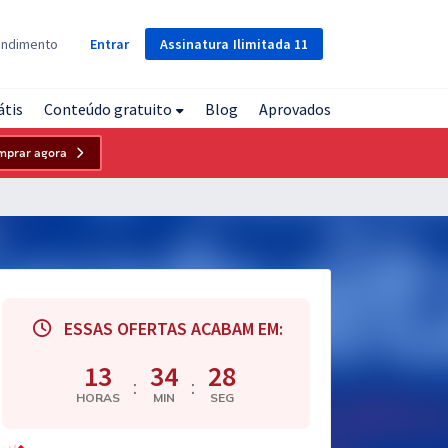
Assinatura
Ilimitada
11
endimento
Entrar
átis
Conteúdo gratuito
Blog
Aprovados
mprar agora
ESSAS OFERTAS ACABAM EM:
13
34
27
:
:
HORAS
MIN
SEG