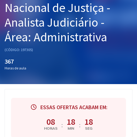
Nacional de Justiça -
Pós
Analista Judiciário -
Graduação
Área: Administrativa
OAB
Mentorias
(CÓDIGO: 197305)
367
Questões grátis
Horas de aula
Conteúdo gratuito
Blog
Aprovados
ESSAS OFERTAS ACABAM EM:
Atendimento
08
18
18
:
:
HORAS
MIN
SEG