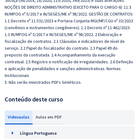
Justiça (56/2018, 18/2020, 115/2020, 349/2023) e suas alterações.
NOÇÕES DE DIREITO ADMINISTRATIVO (EXCETO PARA O CARGO 6): 11.3
IN/MPOG nº 5/2017 e IN/SEGES/ME nº 98/2022. GESTÃO DE CONTRATOS:
1.1 Decreto nº 11.531/2023 e Portaria Conjunta MGI/MF/CGU nº 33/2023
(convênios e instrumentos congêneres). 1.2 Decreto nº 11.462/2023.
1.3 IN/MPOG nº 5/2017 e IN/SEGES/ME nº 98/2022. 2 Elaboração e
fiscalização de contratos. 2.1 Cláusulas e indicadores de nível de
serviço. 2.2 Papel do fiscalizador do contrato. 2.3 Papel 49 do
preposto da contratada. 2.4 Acompanhamento da execução
contratual. 2.5 Registro e notificação de irregularidades. 2.6 Definição
e aplicação de penalidades e sanções administrativas. Normas
Institucionais
5. Não serão ministrados PDFs Sintéticos.
Conteúdo deste curso
Videoaulas
Aulas em PDF
Língua Portuguesa