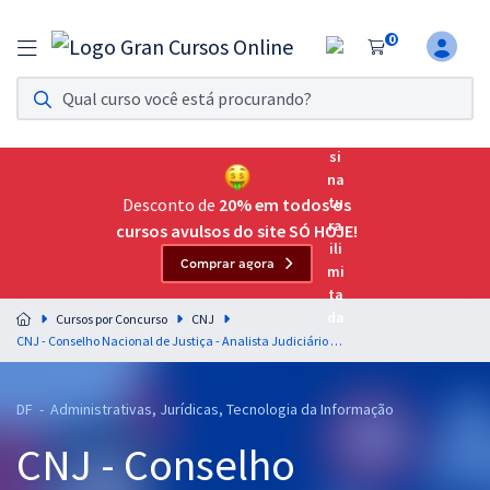
0
Assinatura Ilimitada 11
Acesso a todos os cursos. Teste grátis por 7 dias!
Assinatura OAB Até Passar
Acesso ilimitado a toda preparação para o Exame da
Desconto de
20% em todos os
Ordem, até você passar!
cursos avulsos do site SÓ HOJE!
Comprar agora
Residências Multiprofissionais
Preparação completa e intensiva para as principais
Cursos por Concurso
CNJ
residências em saúde do Brasil
CNJ - Conselho Nacional de Justiça - Analista Judiciário - Área: Administrativa
Concursos
DF - Administrativas, Jurídicas, Tecnologia da Informação
Assinatura Ilimitada
CNJ - Conselho
Cursos 20% OFF