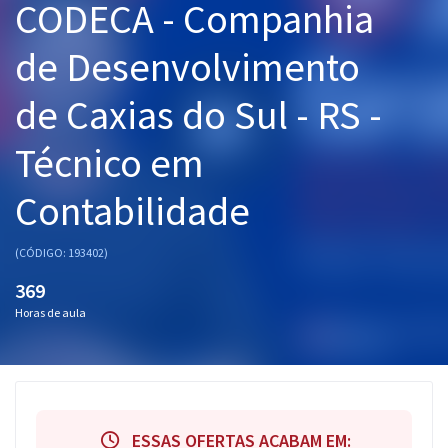
CODECA - Companhia
Pós
de Desenvolvimento
Graduação
de Caxias do Sul - RS -
OAB
Técnico em
Mentorias
Contabilidade
Questões grátis
Conteúdo gratuito
(CÓDIGO: 193402)
369
Blog
Horas de aula
Aprovados
Atendimento
ESSAS OFERTAS ACABAM EM: