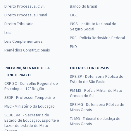
Direito Processual Civil
Banco do Brasil
Direito Processual Penal
IBGE
Direito Tributário
INSS - Instituto Nacional do
Seguro Social
Leis
PRF - Polícia Rodoviária Federal
Leis Complementares
PND
Remédios Constitucionais
PREPARAÇÃO A MÉDIO E A
OUTROS CONCURSOS
LONGO PRAZO
DPE SP - Defensoria Pública do
Estado de São Paulo
CRP SC - Conselho Regional de
Psicologia - 12ª Região
PM MS - Polícia Militar de Mato
Grosso do Sul
SEDF - Professor Temporário
DPE MG - Defensoria Pública de
MEC - Ministério da Educação
Minas Gerais
SEDUC/MT - Secretaria de
TJ MG - Tribunal de Justiça de
Estado de Educação, Esporte e
Minas Gerais
Lazer do estado de Mato
Grosso