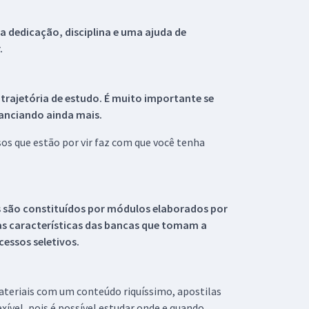
 dedicação, disciplina e uma ajuda de
.
 trajetória de estudo. É muito importante se
tanciando ainda mais.
s que estão por vir faz com que você tenha
s são constituídos por módulos elaborados por
s características das bancas que tomam a
essos seletivos.
materiais com um conteúdo riquíssimo, apostilas
xível, pois é possível estudar onde e quando