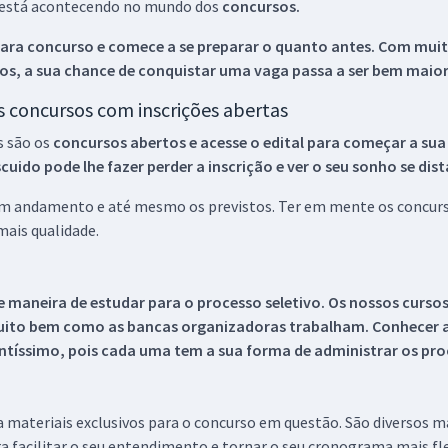
ue está acontecendo no mundo dos
concursos.
ara concurso e comece a se preparar o quanto antes. Com muita
os, a sua chance de conquistar uma vaga passa a ser bem maior
os concursos com inscrições abertas
s são os
concursos abertos e acesse o edital para começar a sua
ido pode lhe fazer perder a inscrição e ver o seu sonho se dis
 em andamento e até mesmo os previstos. Ter em mente os concurso
ais qualidade.
 maneira de estudar para o processo seletivo. Os nossos curso
uito bem como as bancas organizadoras trabalham. Conhecer a
tíssimo, pois cada uma tem a sua forma de administrar os proc
 a materiais exclusivos para o concurso em questão. São diversos 
a facilitar o seu entendimento e tornar o seu cronograma mais fle