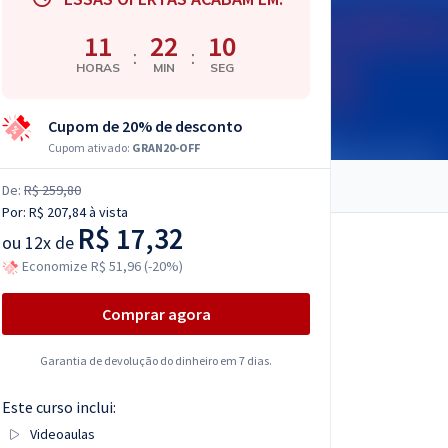
11
22
09
:
:
HORAS
MIN
SEG
Cupom de 20% de desconto
Cupom ativado:
GRAN20-OFF
De:
R$ 259,80
Por:
R$ 207,84
à vista
R$ 17,32
ou
12x de
Economize R$ 51,96 (-20%)
Comprar agora
Garantia de devolução do dinheiro em 7 dias.
Este curso inclui:
Videoaulas