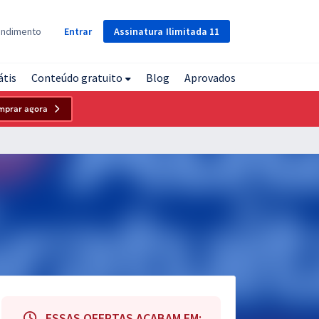
Assinatura
Ilimitada
11
endimento
Entrar
átis
Conteúdo gratuito
Blog
Aprovados
mprar agora
ESSAS OFERTAS ACABAM EM: