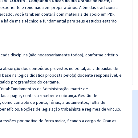
co do
CODERN - Companhia Docas do Rio Grande do Norte
, o
experiente e renomada em preparatórios. Além das tradicionais
 mercado, você também contará com materiais de apoio em PDF.
e há de mais técnico e fundamental para seus estudos estarão
cada disciplina (não necessariamente todos), conforme critério
 a absorção dos conteúdos previstos no edital, as videoaulas de
 base na lógica didática proposta pelo(a) docente responsável, e
teúdo programático do certame.
dital:
Fundamentos da Administração:
matriz de
tas a pagar, contas a receber e cobrança.
Gestão de
, como controle de ponto, férias, afastamentos, folha de
nefícios. Noções de legislação trabalhista e regimes de vínculo.
ressões por motivo de força maior, ficando a cargo do Gran as