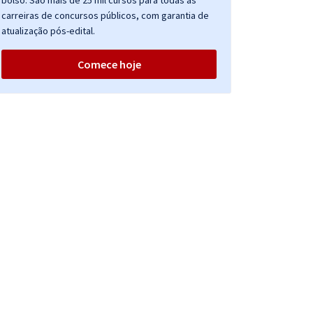
bolso. São mais de 25 mil cursos para todas as
carreiras de concursos públicos, com garantia de
atualização pós-edital.
Comece hoje