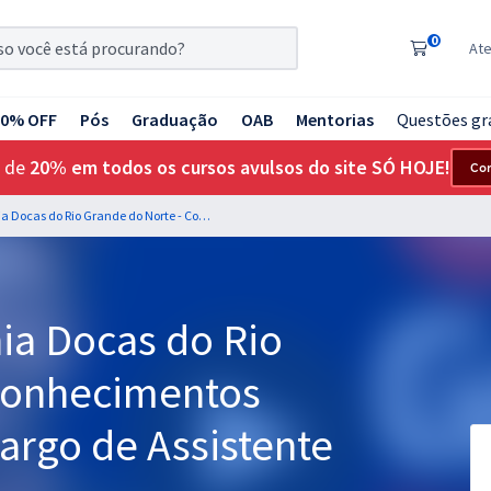
0
At
20% OFF
Pós
Graduação
OAB
Mentorias
Questões gr
 de
20% em todos os cursos avulsos do site SÓ HOJE!
Co
CODERN - Companhia Docas do Rio Grande do Norte - Conhecimentos Específicos para o Cargo de Assistente Administrativo
a Docas do Rio
Conhecimentos
Cargo de Assistente