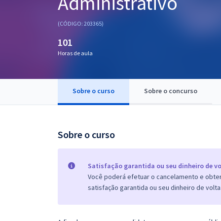
Administrativo
Pós
(CÓDIGO: 203365)
Graduação
101
Horas de aula
OAB
Mentorias
Sobre o curso
Sobre o concurso
Questões grátis
Conteúdo gratuito
Sobre o curso
Blog
Aprovados
Satisfação garantida ou seu dinheiro de vo
Você poderá efetuar o cancelamento e obter 
satisfação garantida ou seu dinheiro de volta
Atendimento