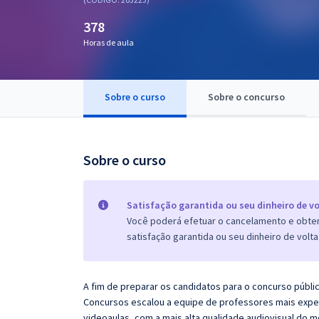
Pós
378
Graduação
Horas de aula
OAB
Sobre o curso
Sobre o concurso
Mentorias
Questões grátis
Sobre o curso
Conteúdo gratuito
Blog
Satisfação garantida ou seu dinheiro de vo
Você poderá efetuar o cancelamento e obter 
Aprovados
satisfação garantida ou seu dinheiro de volta
Atendimento
A fim de preparar os candidatos para o concurso públi
Concursos escalou a equipe de professores mais exper
videoaulas, com a mais alta qualidade audiovisual do