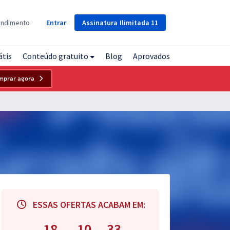
Assinatura
Ilimitada
11
endimento
Entrar
átis
Conteúdo gratuito
Blog
Aprovados
mprar agora
ESSAS OFERTAS ACABAM EM:
18
10
32