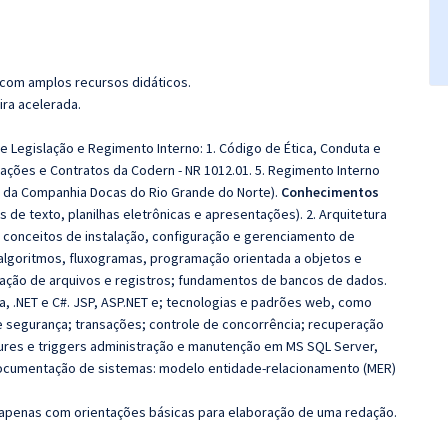
 com amplos recursos didáticos.
ira acelerada.
e Legislação e Regimento Interno: 1. Código de Ética, Conduta e
ações e Contratos da Codern - NR 1012.01. 5. Regimento Interno
o da Companhia Docas do Rio Grande do Norte).
Conhecimentos
s de texto, planilhas eletrônicas e apresentações). 2. Arquitetura
 conceitos de instalação, configuração e gerenciamento de
algoritmos, fluxogramas, programação orientada a objetos e
zação de arquivos e registros; fundamentos de bancos de dados.
va, .NET e C#. JSP, ASP.NET e; tecnologias e padrões web, como
e segurança; transações; controle de concorrência; recuperação
dures e triggers administração e manutenção em MS SQL Server,
documentação de sistemas: modelo entidade-relacionamento (MER)
s apenas com orientações básicas para elaboração de uma redação.