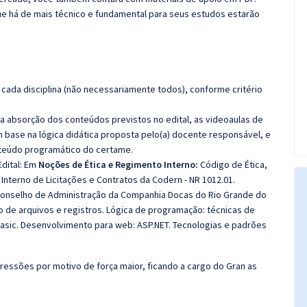
e há de mais técnico e fundamental para seus estudos estarão
cada disciplina (não necessariamente todos), conforme critério
 a absorção dos conteúdos previstos no edital, as videoaulas de
 base na lógica didática proposta pelo(a) docente responsável, e
teúdo programático do certame.
Edital: Em
Noções de Ética e Regimento Interno:
Código de Ética,
nterno de Licitações e Contratos da Codern - NR 1012.01.
 Conselho de Administração da Companhia Docas do Rio Grande do
o de arquivos e registros. Lógica de programação:
técnicas de
Basic. Desenvolvimento para web:
ASP.NET. Tecnologias e padrões
ressões por motivo de força maior, ficando a cargo do Gran as