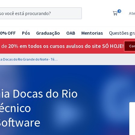
0
At
20% OFF
Pós
Graduação
OAB
Mentorias
Questões gr
 de
20% em todos os cursos avulsos do site SÓ HOJE!
Co
CODERN - Companhia Docas do Rio Grande do Norte - Técnico Desenvolvedor de Software
a Docas do Rio
écnico
Software