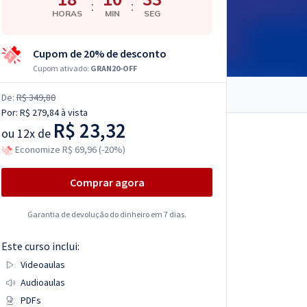
:
:
HORAS
MIN
SEG
Cupom de 20% de desconto
Cupom ativado:
GRAN20-OFF
De:
R$ 349,80
Por:
R$ 279,84
à vista
R$ 23,32
ou
12x de
Economize R$ 69,96 (-20%)
Comprar agora
Garantia de devolução do dinheiro em 7 dias.
Este curso inclui:
Videoaulas
Audioaulas
PDFs