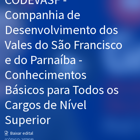
Pós
Companhia de
Graduação
Desenvolvimento dos
OAB
Vales do São Francisco
Mentorias
e do Parnaíba -
Questões grátis
Conhecimentos
Conteúdo gratuito
Básicos para Todos os
Blog
Cargos de Nível
Aprovados
Superior
Atendimento
Baixar edital
(CÓDIGO: 207928)