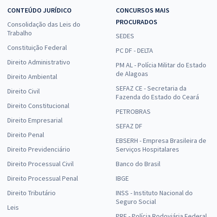
CONTEÚDO JURÍDICO
CONCURSOS MAIS
PROCURADOS
Consolidação das Leis do
Trabalho
SEDES
Constituição Federal
PC DF - DELTA
Direito Administrativo
PM AL - Polícia Militar do Estado
de Alagoas
Direito Ambiental
SEFAZ CE - Secretaria da
Direito Civil
Fazenda do Estado do Ceará
Direito Constitucional
PETROBRAS
Direito Empresarial
SEFAZ DF
Direito Penal
EBSERH - Empresa Brasileira de
Direito Previdenciário
Serviços Hospitalares
Direito Processual Civil
Banco do Brasil
Direito Processual Penal
IBGE
Direito Tributário
INSS - Instituto Nacional do
Seguro Social
Leis
PRF - Polícia Rodoviária Federal