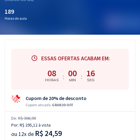
189
Horas de aula
ESSAS OFERTAS ACABAM EM:
08
00
15
:
:
HORAS
MIN
SEG
Cupom de 20% de desconto
Cupom ativado:
GRAN20-OFF
De:
R$ 368,90
Por:
R$ 295,12
à vista
R$ 24,59
ou
12x de