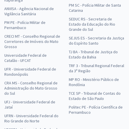
PM SC - Polícia Militar de Santa
ANVISA - Agência Nacional de
Catarina
Vigilância Sanitária
SEDUC RS - Secretaria de
PM PE - Polícia Militar de
Estado da Educação do Rio
Pernambuco
Grande do Sul
CRECI MT - Conselho Regional de
SEJUS ES - Secretaria da Justiça
Corretores de Imóveis do Mato
do Espírito Santo
Grosso
TJ BA - Tribunal de Justiça do
Universidade Federal de
Estado da Bahia
Catalão - UFCAT
TRF 3 - Tribunal Regional Federal
UFR - Universidade Federal de
da 3ª Região
Rondonópolis
MP RO - Ministério Público de
CRA MS - Conselho Regional de
Rondônia
Administração do Mato Grosso
do Sul
TCE SP - Tribunal de Contas do
Estado de São Paulo
UFJ - Universidade Federal de
Jataí
Politec PE - Polícia Científica de
Pernambuco
UFRN - Universidade Federal do
Rio Grande do Norte