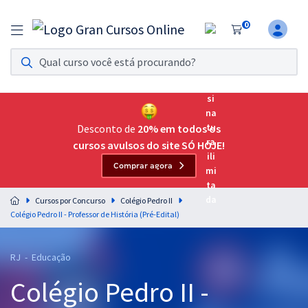
0
Assinatura Ilimitada 11
Acesso a todos os cursos. Teste grátis por 7 dias!
Assinatura OAB Até Passar
Acesso ilimitado a toda preparação para o Exame da
Desconto de
20% em todos os
Ordem, até você passar!
cursos avulsos do site SÓ HOJE!
Comprar agora
Residências Multiprofissionais
Preparação completa e intensiva para as principais
Cursos por Concurso
Colégio Pedro II
residências em saúde do Brasil
Colégio Pedro II - Professor de História (Pré-Edital)
Concursos
RJ - Educação
Assinatura Ilimitada
Colégio Pedro II -
Cursos 20% OFF