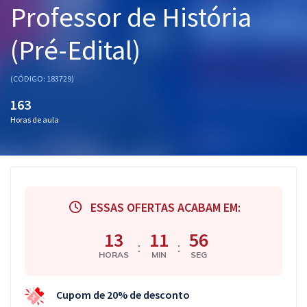
Professor de História
Pós
(Pré-Edital)
Graduação
OAB
(CÓDIGO: 183729)
163
Mentorias
Horas de aula
Questões grátis
Conteúdo gratuito
Blog
ESSAS OFERTAS ACABAM EM:
Aprovados
13
11
55
:
:
HORAS
MIN
SEG
Atendimento
Cupom de 20% de desconto