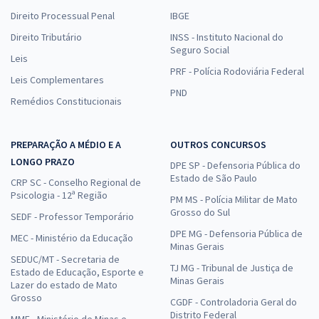
Direito Processual Penal
IBGE
Direito Tributário
INSS - Instituto Nacional do
Seguro Social
Leis
PRF - Polícia Rodoviária Federal
Leis Complementares
PND
Remédios Constitucionais
PREPARAÇÃO A MÉDIO E A
OUTROS CONCURSOS
LONGO PRAZO
DPE SP - Defensoria Pública do
Estado de São Paulo
CRP SC - Conselho Regional de
Psicologia - 12ª Região
PM MS - Polícia Militar de Mato
Grosso do Sul
SEDF - Professor Temporário
DPE MG - Defensoria Pública de
MEC - Ministério da Educação
Minas Gerais
SEDUC/MT - Secretaria de
TJ MG - Tribunal de Justiça de
Estado de Educação, Esporte e
Minas Gerais
Lazer do estado de Mato
Grosso
CGDF - Controladoria Geral do
Distrito Federal
MME - Ministério de Minas e