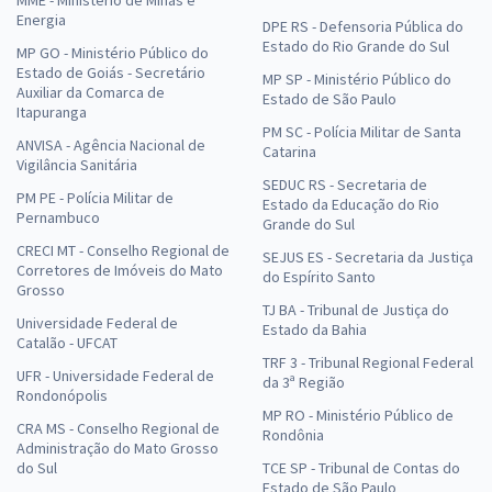
Energia
DPE RS - Defensoria Pública do
Estado do Rio Grande do Sul
MP GO - Ministério Público do
Estado de Goiás - Secretário
MP SP - Ministério Público do
Auxiliar da Comarca de
Estado de São Paulo
Itapuranga
PM SC - Polícia Militar de Santa
ANVISA - Agência Nacional de
Catarina
Vigilância Sanitária
SEDUC RS - Secretaria de
PM PE - Polícia Militar de
Estado da Educação do Rio
Pernambuco
Grande do Sul
CRECI MT - Conselho Regional de
SEJUS ES - Secretaria da Justiça
Corretores de Imóveis do Mato
do Espírito Santo
Grosso
TJ BA - Tribunal de Justiça do
Universidade Federal de
Estado da Bahia
Catalão - UFCAT
TRF 3 - Tribunal Regional Federal
UFR - Universidade Federal de
da 3ª Região
Rondonópolis
MP RO - Ministério Público de
CRA MS - Conselho Regional de
Rondônia
Administração do Mato Grosso
do Sul
TCE SP - Tribunal de Contas do
Estado de São Paulo