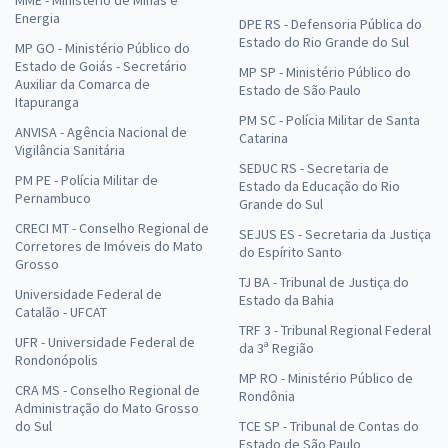
Energia
DPE RS - Defensoria Pública do
Estado do Rio Grande do Sul
MP GO - Ministério Público do
Estado de Goiás - Secretário
MP SP - Ministério Público do
Auxiliar da Comarca de
Estado de São Paulo
Itapuranga
PM SC - Polícia Militar de Santa
ANVISA - Agência Nacional de
Catarina
Vigilância Sanitária
SEDUC RS - Secretaria de
PM PE - Polícia Militar de
Estado da Educação do Rio
Pernambuco
Grande do Sul
CRECI MT - Conselho Regional de
SEJUS ES - Secretaria da Justiça
Corretores de Imóveis do Mato
do Espírito Santo
Grosso
TJ BA - Tribunal de Justiça do
Universidade Federal de
Estado da Bahia
Catalão - UFCAT
TRF 3 - Tribunal Regional Federal
UFR - Universidade Federal de
da 3ª Região
Rondonópolis
MP RO - Ministério Público de
CRA MS - Conselho Regional de
Rondônia
Administração do Mato Grosso
do Sul
TCE SP - Tribunal de Contas do
Estado de São Paulo