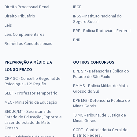
Direito Processual Penal
IBGE
Direito Tributário
INSS - Instituto Nacional do
Seguro Social
Leis
PRF - Polícia Rodoviária Federal
Leis Complementares
PND
Remédios Constitucionais
PREPARAÇÃO A MÉDIO E A
OUTROS CONCURSOS
LONGO PRAZO
DPE SP - Defensoria Pública do
Estado de São Paulo
CRP SC - Conselho Regional de
Psicologia - 12ª Região
PM MS - Polícia Militar de Mato
Grosso do Sul
SEDF - Professor Temporário
DPE MG - Defensoria Pública de
MEC - Ministério da Educação
Minas Gerais
SEDUC/MT - Secretaria de
TJ MG - Tribunal de Justiça de
Estado de Educação, Esporte e
Minas Gerais
Lazer do estado de Mato
Grosso
CGDF - Controladoria Geral do
Distrito Federal
MME - Ministério de Minas e