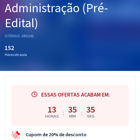
Administração (Pré-
Pós
Edital)
Graduação
OAB
(CÓDIGO: 185116)
152
Mentorias
Horas de aula
Questões grátis
Conteúdo gratuito
Blog
ESSAS OFERTAS ACABAM EM:
Aprovados
13
35
34
:
:
HORAS
MIN
SEG
Atendimento
Cupom de 20% de desconto