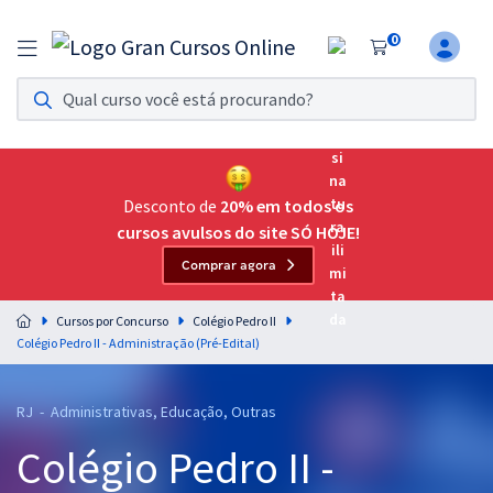
0
Assinatura Ilimitada 11
Acesso a todos os cursos. Teste grátis por 7 dias!
Assinatura OAB Até Passar
Acesso ilimitado a toda preparação para o Exame da
Desconto de
20% em todos os
Ordem, até você passar!
cursos avulsos do site SÓ HOJE!
Comprar agora
Residências Multiprofissionais
Preparação completa e intensiva para as principais
Cursos por Concurso
Colégio Pedro II
residências em saúde do Brasil
Colégio Pedro II - Administração (Pré-Edital)
Concursos
RJ - Administrativas, Educação, Outras
Assinatura Ilimitada
Colégio Pedro II -
Cursos 20% OFF