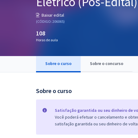
Elétrico (Pós-Edital)
Pós
Baixar edital
Graduação
(CÓDIGO: 206065)
108
OAB
Horas de aula
Mentorias
Sobre o curso
Sobre o concurso
Questões grátis
Conteúdo gratuito
Blog
Sobre o curso
Aprovados
Satisfação garantida ou seu dinheiro de vo
Você poderá efetuar o cancelamento e obter 
Atendimento
satisfação garantida ou seu dinheiro de volta