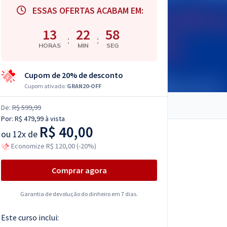
ESSAS OFERTAS ACABAM EM:
13
22
57
:
:
HORAS
MIN
SEG
Cupom de 20% de desconto
Cupom ativado:
GRAN20-OFF
De:
R$ 599,99
Por:
R$ 479,99
à vista
R$ 40,00
ou
12x de
Economize R$ 120,00 (-20%)
Comprar agora
Garantia de devolução do dinheiro em 7 dias.
Este curso inclui: