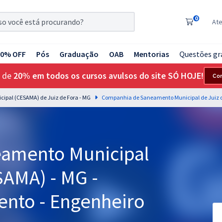
0
At
20% OFF
Pós
Graduação
OAB
Mentorias
Questões gr
 de
20% em todos os cursos avulsos do site SÓ HOJE!
Co
pal (CESAMA) de Juiz de Fora - MG
amento Municipal
SAMA) - MG -
ento - Engenheiro