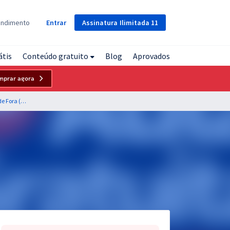
Assinatura
Ilimitada
11
endimento
Entrar
átis
Conteúdo gratuito
Blog
Aprovados
mprar agora
Companhia de Saneamento Municipal de Juiz de Fora (CESAMA) - MG - Analista de Saneamento - Engenheiro Elétrico (Pós-Edital)