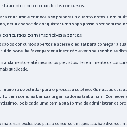
ue está acontecendo no mundo dos
concursos.
ara concurso e comece a se preparar o quanto antes. Com muita
os, a sua chance de conquistar uma vaga passa a ser bem maior
os concursos com inscrições abertas
s são os
concursos abertos e acesse o edital para começar a sua
ido pode lhe fazer perder a inscrição e ver o seu sonho se dis
 em andamento e até mesmo os previstos. Ter em mente os concurso
ais qualidade.
 maneira de estudar para o processo seletivo. Os nossos curso
uito bem como as bancas organizadoras trabalham. Conhecer a
tíssimo, pois cada uma tem a sua forma de administrar os proc
 a materiais exclusivos para o concurso em questão. São diversos 