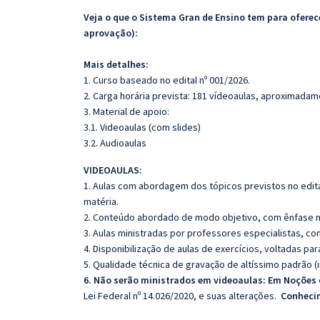
Veja o que o Sistema Gran de Ensino tem para ofer
aprovação):
Mais detalhes:
1. Curso baseado no edital nº 001/2026.
2. Carga horária prevista: 181 vídeoaulas, aproximadam
3. Material de apoio:
3.1. Videoaulas (com slides)
3.2. Audioaulas
VIDEOAULAS:
1. Aulas com abordagem dos tópicos previstos no edita
matéria.
2. Conteúdo abordado de modo objetivo, com ênfase n
3. Aulas ministradas por professores especialistas, co
4. Disponibilização de aulas de exercícios, voltadas pa
5. Qualidade técnica de gravação de altíssimo padrão 
6. Não serão ministrados em videoaulas: Em Noções 
Lei Federal nº 14.026/2020, e suas alterações.
Conhecim