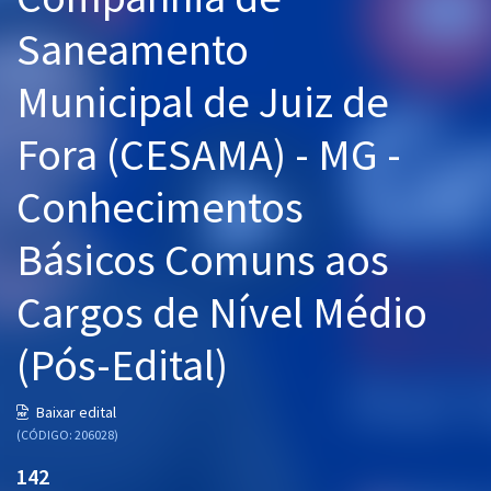
Pós
Saneamento
Graduação
Municipal de Juiz de
OAB
Fora (CESAMA) - MG -
Mentorias
Conhecimentos
Questões grátis
Básicos Comuns aos
Conteúdo gratuito
Cargos de Nível Médio
Blog
(Pós-Edital)
Aprovados
Baixar edital
Atendimento
(CÓDIGO: 206028)
142