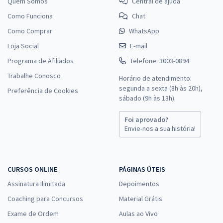
Quem Somos
Central de ajuda
Como Funciona
Chat
Como Comprar
WhatsApp
Loja Social
E-mail
Programa de Afiliados
Telefone: 3003-0894
Trabalhe Conosco
Horário de atendimento:
segunda a sexta (8h às 20h),
Preferência de Cookies
sábado (9h às 13h).
Foi aprovado?
Envie-nos a sua história!
CURSOS ONLINE
PÁGINAS ÚTEIS
Assinatura Ilimitada
Depoimentos
Coaching para Concursos
Material Grátis
Exame de Ordem
Aulas ao Vivo