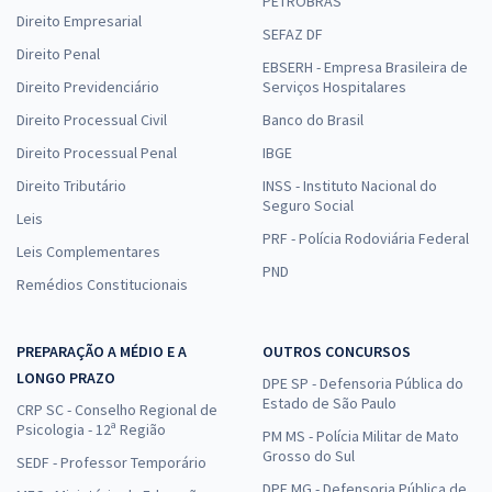
PETROBRAS
Direito Empresarial
SEFAZ DF
Direito Penal
EBSERH - Empresa Brasileira de
Direito Previdenciário
Serviços Hospitalares
Direito Processual Civil
Banco do Brasil
Direito Processual Penal
IBGE
Direito Tributário
INSS - Instituto Nacional do
Seguro Social
Leis
PRF - Polícia Rodoviária Federal
Leis Complementares
PND
Remédios Constitucionais
PREPARAÇÃO A MÉDIO E A
OUTROS CONCURSOS
LONGO PRAZO
DPE SP - Defensoria Pública do
Estado de São Paulo
CRP SC - Conselho Regional de
Psicologia - 12ª Região
PM MS - Polícia Militar de Mato
Grosso do Sul
SEDF - Professor Temporário
DPE MG - Defensoria Pública de