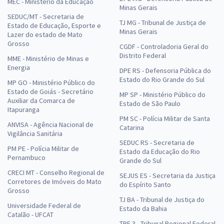
MEC - Ministério da Educação
Minas Gerais
SEDUC/MT - Secretaria de
TJ MG - Tribunal de Justiça de
Estado de Educação, Esporte e
Minas Gerais
Lazer do estado de Mato
Grosso
CGDF - Controladoria Geral do
Distrito Federal
MME - Ministério de Minas e
Energia
DPE RS - Defensoria Pública do
Estado do Rio Grande do Sul
MP GO - Ministério Público do
Estado de Goiás - Secretário
MP SP - Ministério Público do
Auxiliar da Comarca de
Estado de São Paulo
Itapuranga
PM SC - Polícia Militar de Santa
ANVISA - Agência Nacional de
Catarina
Vigilância Sanitária
SEDUC RS - Secretaria de
PM PE - Polícia Militar de
Estado da Educação do Rio
Pernambuco
Grande do Sul
CRECI MT - Conselho Regional de
SEJUS ES - Secretaria da Justiça
Corretores de Imóveis do Mato
do Espírito Santo
Grosso
TJ BA - Tribunal de Justiça do
Universidade Federal de
Estado da Bahia
Catalão - UFCAT
TRF 3 - Tribunal Regional Federal