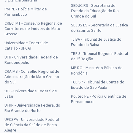
SEDUC RS - Secretaria de
PM PE - Polícia Militar de
Estado da Educação do Rio
Pernambuco
Grande do Sul
CRECI MT - Conselho Regional de
SEJUS ES - Secretaria da Justiça
Corretores de Imóveis do Mato
do Espírito Santo
Grosso
TJ BA - Tribunal de Justiça do
Universidade Federal de
Estado da Bahia
Catalão - UFCAT
TRF 3 - Tribunal Regional Federal
UFR - Universidade Federal de
da 3ª Região
Rondonópolis
MP RO - Ministério Público de
CRA MS - Conselho Regional de
Rondônia
Administração do Mato Grosso
do Sul
TCE SP - Tribunal de Contas do
Estado de São Paulo
UFJ - Universidade Federal de
Jataí
Politec PE - Polícia Científica de
Pernambuco
UFRN - Universidade Federal do
Rio Grande do Norte
UFCSPA - Universidade Federal
de Ciência da Saúde de Porto
Alegre