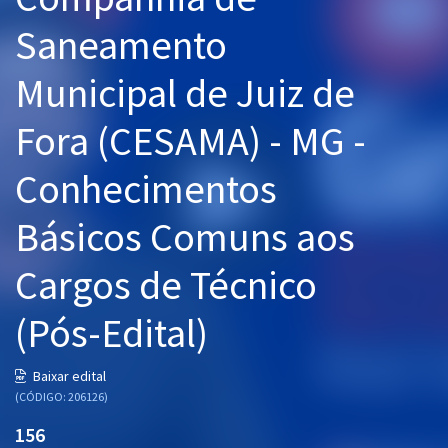
Pós
Saneamento
Graduação
Municipal de Juiz de
OAB
Fora (CESAMA) - MG -
Mentorias
Conhecimentos
Questões grátis
Básicos Comuns aos
Conteúdo gratuito
Cargos de Técnico
Blog
(Pós-Edital)
Aprovados
Baixar edital
Atendimento
(CÓDIGO: 206126)
156