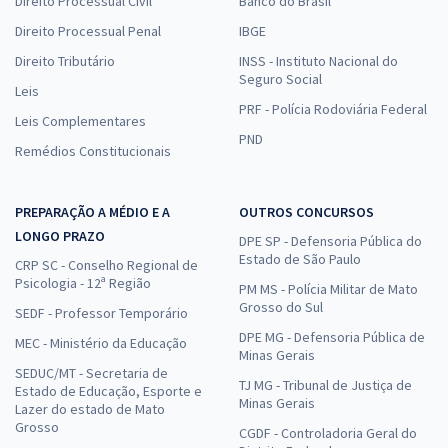
Direito Processual Civil
Banco do Brasil
Direito Processual Penal
IBGE
Direito Tributário
INSS - Instituto Nacional do
Seguro Social
Leis
PRF - Polícia Rodoviária Federal
Leis Complementares
PND
Remédios Constitucionais
PREPARAÇÃO A MÉDIO E A
OUTROS CONCURSOS
LONGO PRAZO
DPE SP - Defensoria Pública do
Estado de São Paulo
CRP SC - Conselho Regional de
Psicologia - 12ª Região
PM MS - Polícia Militar de Mato
Grosso do Sul
SEDF - Professor Temporário
DPE MG - Defensoria Pública de
MEC - Ministério da Educação
Minas Gerais
SEDUC/MT - Secretaria de
TJ MG - Tribunal de Justiça de
Estado de Educação, Esporte e
Minas Gerais
Lazer do estado de Mato
Grosso
CGDF - Controladoria Geral do