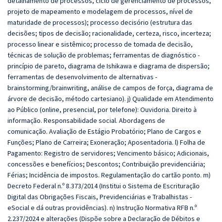
detalhamento de processos, ciclo de gerenciamento de processos,
projeto de mapeamento e modelagem de processos, nível de
maturidade de processos); processo decisório (estrutura das
decisões; tipos de decisão; racionalidade, certeza, risco, incerteza;
processo linear e sistêmico; processo de tomada de decisão,
técnicas de solução de problemas; ferramentas de diagnóstico -
princípio de pareto, diagrama de Ishikawa e diagrama de dispersão;
ferramentas de desenvolvimento de alternativas -
brainstorming/brainwriting, análise de campos de força, diagrama de
árvore de decisão, método cartesiano). j) Qualidade em Atendimento
ao Público (online, presencial, por telefone): Ouvidoria. Direito à
informação. Responsabilidade social. Abordagens de
comunicação. Avaliação de Estágio Probatório; Plano de Cargos e
Funções; Plano de Carreira; Exoneração; Aposentadoria. l) Folha de
Pagamento: Registro de servidores; Vencimento básico; Adicionais,
concessões e benefícios; Descontos; Contribuição previdenciária;
Férias; Incidência de impostos. Regulamentação do cartão ponto. m)
Decreto Federal n.º 8.373/2014 (Institui o Sistema de Escrituração
Digital das Obrigações Fiscais, Previdenciárias e Trabalhistas -
eSocial e dá outras providências). n) Instrução Normativa RFB n.º
2.237/2024 e alterações (Dispõe sobre a Declaração de Débitos e