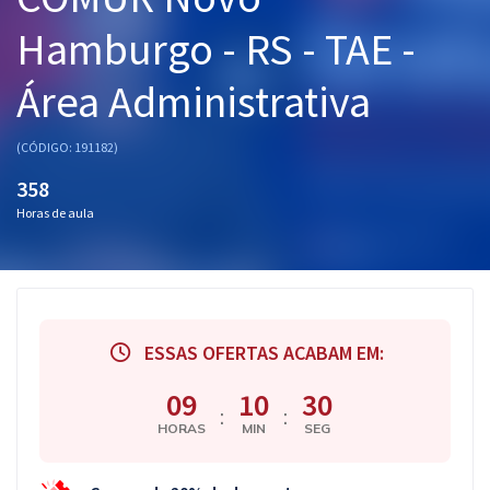
Pós
Hamburgo - RS - TAE -
Graduação
Área Administrativa
OAB
(CÓDIGO: 191182)
Mentorias
358
Horas de aula
Questões grátis
Conteúdo gratuito
Blog
ESSAS OFERTAS ACABAM EM:
Aprovados
09
10
29
:
:
Atendimento
HORAS
MIN
SEG