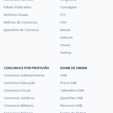
Editais Publicados
Consulplan
Histórias Visuais
FCC
Notícias de Concursos
FGV
Questões de Concurso
Idecan
Selecon
Uniase
Vunesp
CONCURSOS POR PROFISSÃO
EXAME DE ORDEM
Concursos Administrativos
OAB
Concursos Educação
Prova OAB
Concursos Fiscais
Calendário OAB
Concursos Jurídicos
Questões OAB
Concursos Militares
Recursos OAB
Concursos Policiais
Exame de Ordem