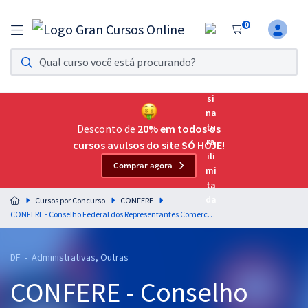
0
Assinatura Ilimitada 11
Acesso a todos os cursos. Teste grátis por 7 dias!
Assinatura OAB Até Passar
Acesso ilimitado a toda preparação para o Exame da
Desconto de
20% em todos os
Ordem, até você passar!
cursos avulsos do site SÓ HOJE!
Comprar agora
Residências Multiprofissionais
Preparação completa e intensiva para as principais
Cursos por Concurso
CONFERE
residências em saúde do Brasil
CONFERE - Conselho Federal dos Representantes Comerciais - Assistente Administrativo
Concursos
DF - Administrativas, Outras
Assinatura Ilimitada
CONFERE - Conselho
Cursos 20% OFF