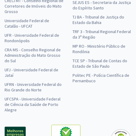
CRECI MT - Conselho Regional de
SEJUS ES - Secretaria da Justiça
Corretores de Imóveis do Mato
do Espírito Santo
Grosso
TJ BA - Tribunal de Justiça do
Universidade Federal de
Estado da Bahia
Catalão - UFCAT
TRF 3 - Tribunal Regional Federal
UFR - Universidade Federal de
da 3ª Região
Rondonópolis
MP RO - Ministério Público de
CRA MS - Conselho Regional de
Rondônia
Administração do Mato Grosso
do Sul
TCE SP - Tribunal de Contas do
Estado de São Paulo
UFJ - Universidade Federal de
Jataí
Politec PE - Polícia Científica de
Pernambuco
UFRN - Universidade Federal do
Rio Grande do Norte
UFCSPA - Universidade Federal
de Ciência da Saúde de Porto
Alegre