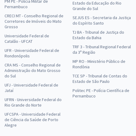
PM PE - Polícia Militar de
Estado da Educação do Rio
Pernambuco
Grande do Sul
CRECI MT - Conselho Regional de
SEJUS ES - Secretaria da Justiça
Corretores de Imóveis do Mato
do Espírito Santo
Grosso
TJ BA - Tribunal de Justiça do
Universidade Federal de
Estado da Bahia
Catalão - UFCAT
TRF 3 - Tribunal Regional Federal
UFR - Universidade Federal de
da 3ª Região
Rondonópolis
MP RO - Ministério Público de
CRA MS - Conselho Regional de
Rondônia
Administração do Mato Grosso
do Sul
TCE SP - Tribunal de Contas do
Estado de São Paulo
UFJ - Universidade Federal de
Jataí
Politec PE - Polícia Científica de
Pernambuco
UFRN - Universidade Federal do
Rio Grande do Norte
UFCSPA - Universidade Federal
de Ciência da Saúde de Porto
Alegre