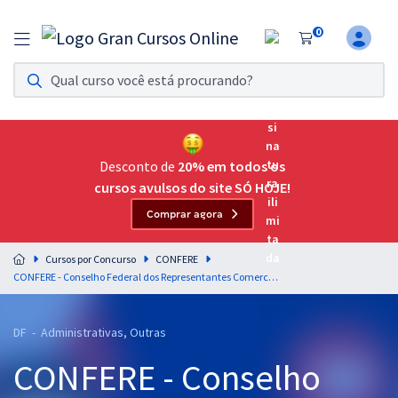
0
Assinatura Ilimitada 11
Acesso a todos os cursos. Teste grátis por 7 dias!
Assinatura OAB Até Passar
Acesso ilimitado a toda preparação para o Exame da
Desconto de
20% em todos os
Ordem, até você passar!
cursos avulsos do site SÓ HOJE!
Comprar agora
Residências Multiprofissionais
Preparação completa e intensiva para as principais
Cursos por Concurso
CONFERE
residências em saúde do Brasil
CONFERE - Conselho Federal dos Representantes Comerciais - Conhecimentos Específicos para o Cargo de Contador
Concursos
DF - Administrativas, Outras
Assinatura Ilimitada
CONFERE - Conselho
Cursos 20% OFF