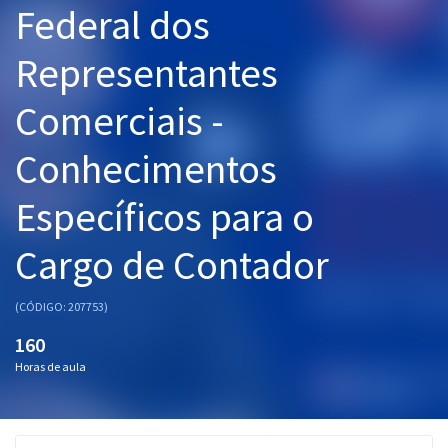
Federal dos
Pós
Representantes
Graduação
Comerciais -
OAB
Conhecimentos
Mentorias
Específicos para o
Questões grátis
Conteúdo gratuito
Cargo de Contador
Blog
(CÓDIGO: 207753)
Aprovados
160
Horas de aula
Atendimento