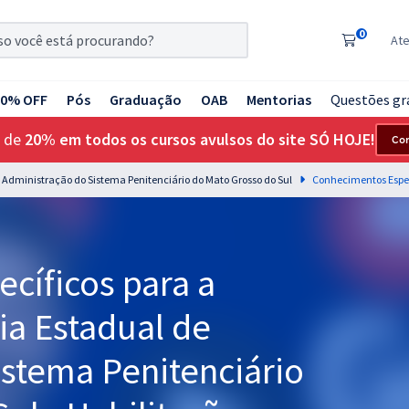
0
At
20% OFF
Pós
Graduação
OAB
Mentorias
Questões gr
 de
20% em todos os cursos avulsos do site SÓ HOJE!
Co
Administração do Sistema Penitenciário do Mato Grosso do Sul
cíficos para a
a Estadual de
istema Penitenciário