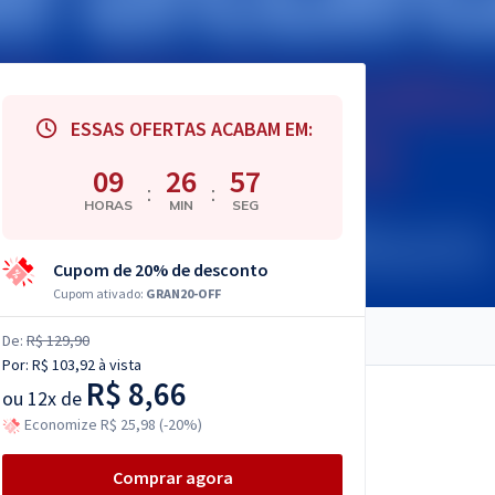
ESSAS OFERTAS ACABAM EM:
09
26
56
:
:
HORAS
MIN
SEG
Cupom de 20% de desconto
Cupom ativado:
GRAN20-OFF
De:
R$ 129,90
Por:
R$ 103,92
à vista
R$ 8,66
ou
12x de
Economize R$ 25,98 (-20%)
Comprar agora