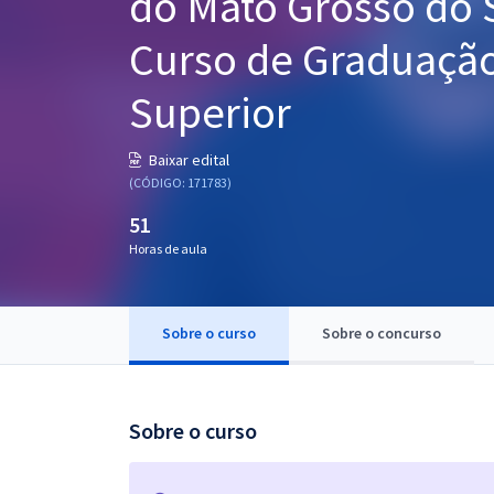
do Mato Grosso do S
Pós
Curso de Graduaçã
Graduação
Superior
OAB
Baixar edital
Mentorias
(CÓDIGO: 171783)
51
Questões grátis
Horas de aula
Conteúdo gratuito
Blog
Sobre o curso
Sobre o concurso
Aprovados
Atendimento
Sobre o curso