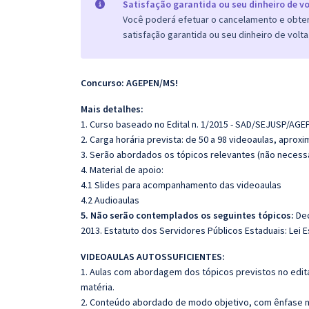
Satisfação garantida ou seu dinheiro de vo
Você poderá efetuar o cancelamento e obter 
satisfação garantida ou seu dinheiro de volta
Concurso: AGEPEN/MS!
Mais detalhes:
1. Curso baseado no Edital n. 1/2015 - SAD/SEJUSP/AGE
2. Carga horária prevista: de 50 a 98 videoaulas, apro
3. Serão abordados os tópicos relevantes (não necessa
4. Material de apoio:
4.1 Slides para acompanhamento das videoaulas
4.2 Audioaulas
5. Não serão contemplados os seguintes tópicos:
Dec
2013. Estatuto dos Servidores Públicos Estaduais: Lei E
VIDEOAULAS AUTOSSUFICIENTES:
1. Aulas com abordagem dos tópicos previstos no edita
matéria.
2. Conteúdo abordado de modo objetivo, com ênfase n