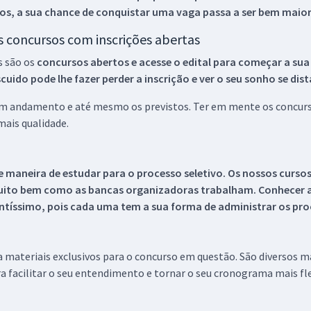
os, a sua chance de conquistar uma vaga passa a ser bem maior
os concursos com inscrições abertas
s são os
concursos abertos e acesse o edital para começar a sua
ido pode lhe fazer perder a inscrição e ver o seu sonho se dis
 em andamento e até mesmo os previstos. Ter em mente os concurso
ais qualidade.
 maneira de estudar para o processo seletivo. Os nossos curso
uito bem como as bancas organizadoras trabalham. Conhecer a
tíssimo, pois cada uma tem a sua forma de administrar os proc
 a materiais exclusivos para o concurso em questão. São diversos 
a facilitar o seu entendimento e tornar o seu cronograma mais fle