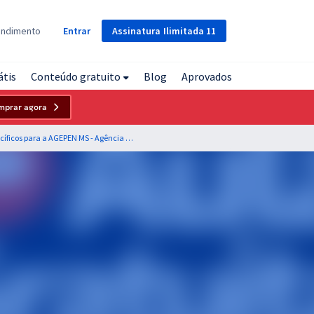
Assinatura
Ilimitada
11
endimento
Entrar
átis
Conteúdo gratuito
Blog
Aprovados
mprar agora
Conhecimentos Específicos para a AGEPEN MS - Agência Estadual de Administração do Sistema Penitenciário do Mato Grosso do Sul - Habilitação em Curso de Graduação em Ensino Superior