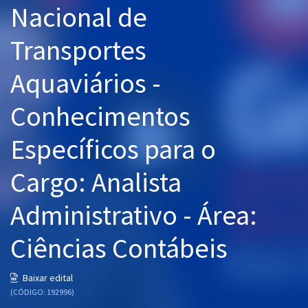
Nacional de
Pós
Transportes
Graduação
Aquaviários -
OAB
Conhecimentos
Mentorias
Específicos para o
Questões grátis
Conteúdo gratuito
Cargo: Analista
Blog
Administrativo - Área:
Aprovados
Ciências Contábeis
Atendimento
Baixar edital
(CÓDIGO: 192996)