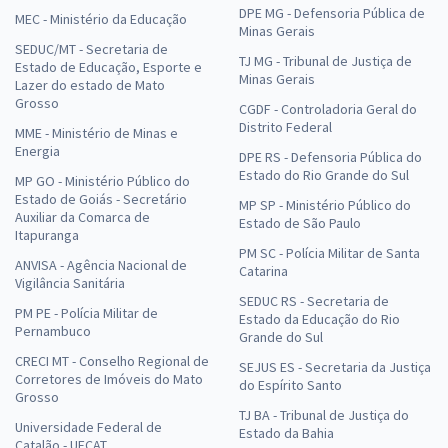
DPE MG - Defensoria Pública de
MEC - Ministério da Educação
Minas Gerais
SEDUC/MT - Secretaria de
TJ MG - Tribunal de Justiça de
Estado de Educação, Esporte e
Minas Gerais
Lazer do estado de Mato
Grosso
CGDF - Controladoria Geral do
Distrito Federal
MME - Ministério de Minas e
Energia
DPE RS - Defensoria Pública do
Estado do Rio Grande do Sul
MP GO - Ministério Público do
Estado de Goiás - Secretário
MP SP - Ministério Público do
Auxiliar da Comarca de
Estado de São Paulo
Itapuranga
PM SC - Polícia Militar de Santa
ANVISA - Agência Nacional de
Catarina
Vigilância Sanitária
SEDUC RS - Secretaria de
PM PE - Polícia Militar de
Estado da Educação do Rio
Pernambuco
Grande do Sul
CRECI MT - Conselho Regional de
SEJUS ES - Secretaria da Justiça
Corretores de Imóveis do Mato
do Espírito Santo
Grosso
TJ BA - Tribunal de Justiça do
Universidade Federal de
Estado da Bahia
Catalão - UFCAT