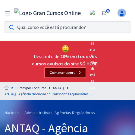
0
Assinatura Ilimitada 11
Acesso a todos os cursos. Teste grátis por 7 dias!
Assinatura OAB Até Passar
Acesso ilimitado a toda preparação para o Exame da
Desconto de
20% em todos os
Ordem, até você passar!
cursos avulsos do site SÓ HOJE!
Comprar agora
Residências Multiprofissionais
Preparação completa e intensiva para as principais
Cursos por Concurso
ANTAQ
residências em saúde do Brasil
ANTAQ - Agência Nacional de Transportes Aquaviários - Conhecimentos Específicos para o Cargo: Analista Administrativo - Área: Ciências Contábeis
Concursos
Nacional - Administrativas, Agências Reguladoras
Assinatura Ilimitada
ANTAQ - Agência
Cursos 20% OFF