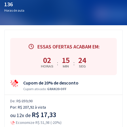
136
Horas de aula
ESSAS OFERTAS ACABAM EM:
02
15
23
:
:
HORAS
MIN
SEG
Cupom de 20% de desconto
Cupom ativado:
GRAN20-OFF
De:
R$ 259,90
Por:
R$ 207,92
à vista
R$ 17,33
ou
12x de
Economize R$ 51,98 (-20%)