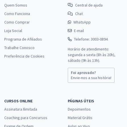
Quem Somos
Central de ajuda
Como Funciona
Chat
Como Comprar
WhatsApp
Loja Social
E-mail
Programa de Afiliados
Telefone: 3003-0894
Trabalhe Conosco
Horário de atendimento:
segunda a sexta (8h às 20h),
Preferência de Cookies
sábado (9h às 13h).
Foi aprovado?
Envie-nos a sua história!
CURSOS ONLINE
PÁGINAS ÚTEIS
Assinatura Ilimitada
Depoimentos
Coaching para Concursos
Material Grátis
Exame de Ordem
Aulas ao Vivo