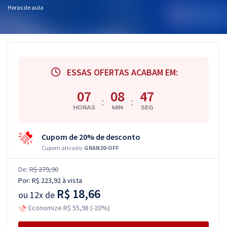
Horas de aula
ESSAS OFERTAS ACABAM EM:
07
08
46
:
:
HORAS
MIN
SEG
Cupom de 20% de desconto
Cupom ativado:
GRAN20-OFF
De:
R$ 279,90
Por:
R$ 223,92
à vista
R$ 18,66
ou
12x de
Economize R$ 55,98 (-20%)