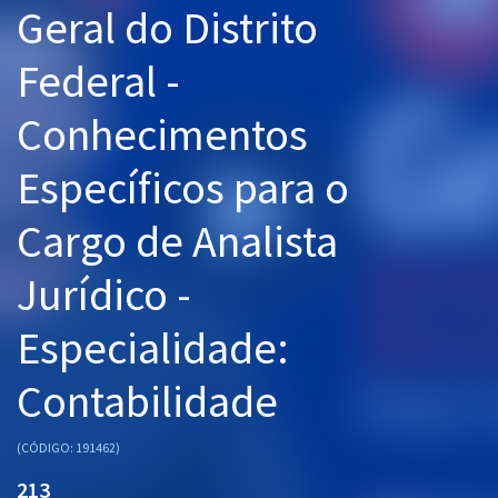
Geral do Distrito
Pós
Federal -
Graduação
Conhecimentos
OAB
Específicos para o
Mentorias
Cargo de Analista
Questões grátis
Conteúdo gratuito
Jurídico -
Blog
Especialidade:
Aprovados
Contabilidade
Atendimento
(CÓDIGO: 191462)
213