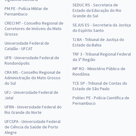
SEDUC RS - Secretaria de
PM PE - Polícia Militar de
Estado da Educação do Rio
Pernambuco
Grande do Sul
CRECI MT - Conselho Regional de
SEJUS ES - Secretaria da Justiça
Corretores de Imóveis do Mato
do Espírito Santo
Grosso
TJ BA - Tribunal de Justiça do
Universidade Federal de
Estado da Bahia
Catalão - UFCAT
TRF 3 - Tribunal Regional Federal
UFR - Universidade Federal de
da 3ª Região
Rondonópolis
MP RO - Ministério Público de
CRA MS - Conselho Regional de
Rondônia
Administração do Mato Grosso
do Sul
TCE SP - Tribunal de Contas do
Estado de São Paulo
UFJ - Universidade Federal de
Jataí
Politec PE - Polícia Científica de
Pernambuco
UFRN - Universidade Federal do
Rio Grande do Norte
UFCSPA - Universidade Federal
de Ciência da Saúde de Porto
Alegre