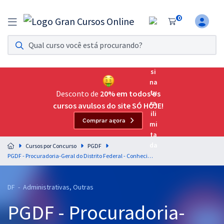
0
Assinatura Ilimitada 11
Acesso a todos os cursos. Teste grátis por 7 dias!
Assinatura OAB Até Passar
Acesso ilimitado a toda preparação para o Exame da
Desconto de
20% em todos os
Ordem, até você passar!
cursos avulsos do site SÓ HOJE!
Comprar agora
Residências Multiprofissionais
Preparação completa e intensiva para as principais
Cursos por Concurso
PGDF
residências em saúde do Brasil
PGDF - Procuradoria-Geral do Distrito Federal - Conhecimentos Específicos para o Cargo de Analista Jurídico - Especialidade: Contabilidade
Concursos
DF - Administrativas, Outras
Assinatura Ilimitada
PGDF - Procuradoria-
Cursos 20% OFF