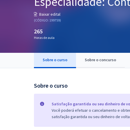
Especialidade: Con
Pós
Baixar edital
Graduação
(CÓDIGO: 199759)
265
OAB
Horas de aula
Mentorias
Sobre o curso
Sobre o concurso
Questões grátis
Conteúdo gratuito
Blog
Sobre o curso
Aprovados
Satisfação garantida ou seu dinheiro de vo
Você poderá efetuar o cancelamento e obter 
Atendimento
satisfação garantida ou seu dinheiro de volta