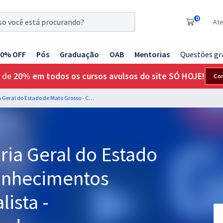
0
At
20% OFF
Pós
Graduação
OAB
Mentorias
Questões gr
 de
20% em todos os cursos avulsos do site SÓ HOJE!
Co
PGE MT - Procuradoria Geral do Estado de Mato Grosso - Conhecimentos Específicos para Analista - Especialidade: Contador
ria Geral do Estado
onhecimentos
lista -