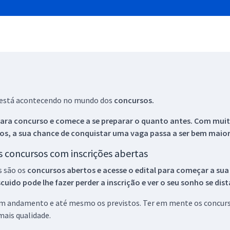
ue está acontecendo no mundo dos
concursos.
ara concurso e comece a se preparar o quanto antes. Com muita
os, a sua chance de conquistar uma vaga passa a ser bem maior
os concursos com inscrições abertas
s são os
concursos abertos e acesse o edital para começar a sua
ido pode lhe fazer perder a inscrição e ver o seu sonho se dis
 em andamento e até mesmo os previstos. Ter em mente os concurso
ais qualidade.