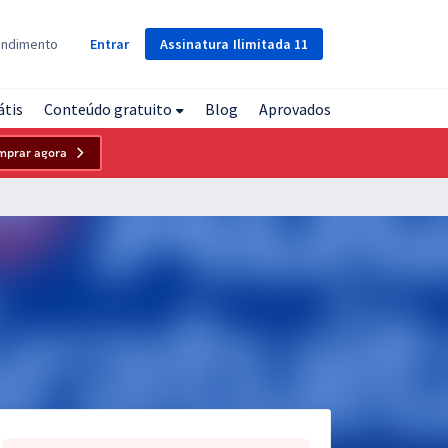
Assinatura
Ilimitada
11
endimento
Entrar
átis
Conteúdo gratuito
Blog
Aprovados
mprar agora