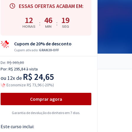
ESSAS OFERTAS ACABAM EM:
12
46
18
:
:
HORAS
MIN
SEG
Cupom de 20% de desconto
Cupom ativado:
GRAN20-OFF
De:
R$ 369,80
Por:
R$ 295,84
à vista
R$ 24,65
ou
12x de
Economize R$ 73,96 (-20%)
Comprar agora
Garantia de devolução do dinheiro em 7 dias.
Este curso inclui: