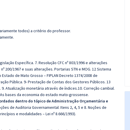
riamente todos) a critério do professor.
damente.
gislação Específica. 7. Resolução CFC nº 803/1996 e alterações
i nº 200/1967 e suas alterações. Portarias STN e MOG. 12 Sistema
do Estado de Mato Grosso – FIPLAN Decreto 1374/2008 de
ração Pública. 9- Prestação de Contas dos Gestores Públicos. 13
1. 9. Atualização monetária através de índices.10. Correção cambial.
 4 As bases da economia do estado mato-grossense.
ordados dentro do tópico de Administração Orçamentária e
Noções de Auditoria Governamental: Itens 2, 4, 5 e 8. Noções de
princípios e modalidades – Lei nº 8.666/1993).