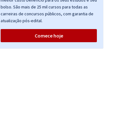
melhor custo benefício para os seus estudos e seu
bolso. São mais de 25 mil cursos para todas as
carreiras de concursos públicos, com garantia de
atualização pós-edital.
Comece hoje