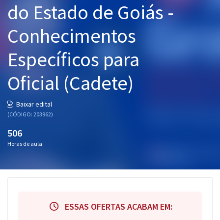
do Estado de Goiás -
Pós
Conhecimentos
Graduação
Específicos para
OAB
Oficial (Cadete)
Mentorias
Questões grátis
Baixar edital
(CÓDIGO: 203962)
Conteúdo gratuito
506
Blog
Horas de aula
Aprovados
Atendimento
ESSAS OFERTAS ACABAM EM: