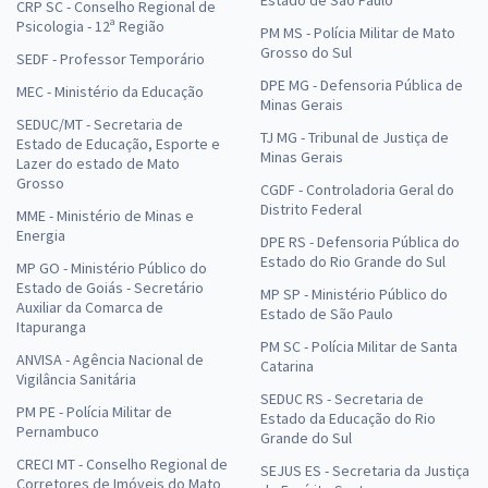
CRP SC - Conselho Regional de
Psicologia - 12ª Região
PM MS - Polícia Militar de Mato
Grosso do Sul
SEDF - Professor Temporário
DPE MG - Defensoria Pública de
MEC - Ministério da Educação
Minas Gerais
SEDUC/MT - Secretaria de
TJ MG - Tribunal de Justiça de
Estado de Educação, Esporte e
Minas Gerais
Lazer do estado de Mato
Grosso
CGDF - Controladoria Geral do
Distrito Federal
MME - Ministério de Minas e
Energia
DPE RS - Defensoria Pública do
Estado do Rio Grande do Sul
MP GO - Ministério Público do
Estado de Goiás - Secretário
MP SP - Ministério Público do
Auxiliar da Comarca de
Estado de São Paulo
Itapuranga
PM SC - Polícia Militar de Santa
ANVISA - Agência Nacional de
Catarina
Vigilância Sanitária
SEDUC RS - Secretaria de
PM PE - Polícia Militar de
Estado da Educação do Rio
Pernambuco
Grande do Sul
CRECI MT - Conselho Regional de
SEJUS ES - Secretaria da Justiça
Corretores de Imóveis do Mato