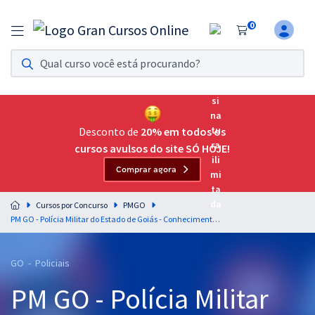
0
Assinatura Ilimitada 11
Acesso a todos os cursos. Teste grátis por 7 dias!
Assinatura OAB Até Passar
Acesso ilimitado a toda preparação para o Exame da
Desconto de
20% em todos os
Ordem, até você passar!
cursos avulsos do site SÓ HOJE!
Comprar agora
Residências Multiprofissionais
Preparação completa e intensiva para as principais
Cursos por Concurso
PMGO
residências em saúde do Brasil
PM GO - Polícia Militar do Estado de Goiás - Conhecimentos Específicos para Oficial (Cadete)
Concursos
GO - Policiais
Assinatura Ilimitada
PM GO - Polícia Militar
Cursos 20% OFF