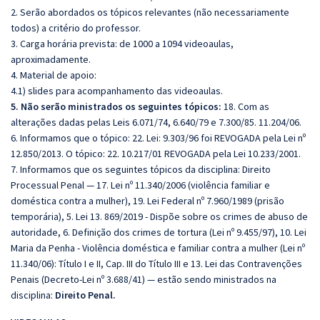
2. Serão abordados os tópicos relevantes (não necessariamente
todos) a critério do professor.
3. Carga horária prevista: de 1000 a 1094 videoaulas,
aproximadamente.
4. Material de apoio:
4.1) slides para acompanhamento das videoaulas.
5. Não serão ministrados os seguintes tópicos:
18. Com as
alterações dadas pelas Leis 6.071/74, 6.640/79 e 7.300/85. 11.204/06.
6. Informamos que o tópico: 22. Lei: 9.303/96 foi REVOGADA pela Lei nº
12.850/2013. O tópico: 22. 10.217/01 REVOGADA pela Lei 10.233/2001.
7. Informamos que os seguintes tópicos da disciplina: Direito
Processual Penal — 17. Lei nº 11.340/2006 (violência familiar e
doméstica contra a mulher), 19. Lei Federal nº 7.960/1989 (prisão
temporária), 5. Lei 13. 869/2019 - Dispõe sobre os crimes de abuso de
autoridade, 6. Definição dos crimes de tortura (Lei nº 9.455/97), 10. Lei
Maria da Penha - Violência doméstica e familiar contra a mulher (Lei nº
11.340/06): Título I e II, Cap. III do Título III e 13. Lei das Contravenções
Penais (Decreto-Lei nº 3.688/41) — estão sendo ministrados na
disciplina:
Direito Penal.