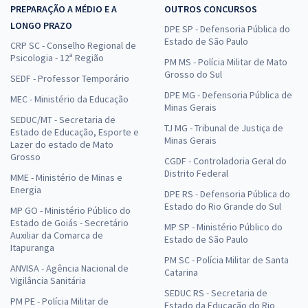
PREPARAÇÃO A MÉDIO E A
OUTROS CONCURSOS
LONGO PRAZO
DPE SP - Defensoria Pública do
Estado de São Paulo
CRP SC - Conselho Regional de
Psicologia - 12ª Região
PM MS - Polícia Militar de Mato
Grosso do Sul
SEDF - Professor Temporário
DPE MG - Defensoria Pública de
MEC - Ministério da Educação
Minas Gerais
SEDUC/MT - Secretaria de
TJ MG - Tribunal de Justiça de
Estado de Educação, Esporte e
Minas Gerais
Lazer do estado de Mato
Grosso
CGDF - Controladoria Geral do
Distrito Federal
MME - Ministério de Minas e
Energia
DPE RS - Defensoria Pública do
Estado do Rio Grande do Sul
MP GO - Ministério Público do
Estado de Goiás - Secretário
MP SP - Ministério Público do
Auxiliar da Comarca de
Estado de São Paulo
Itapuranga
PM SC - Polícia Militar de Santa
ANVISA - Agência Nacional de
Catarina
Vigilância Sanitária
SEDUC RS - Secretaria de
PM PE - Polícia Militar de
Estado da Educação do Rio