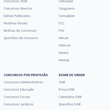
Concursos 2026
Cebraspe
Concursos Abertos
Cesgranrio
Editais Publicados
Consulplan
Histórias Visuais
FCC
Notícias de Concursos
FGV
Questões de Concurso
Idecan
Selecon
Uniase
Vunesp
CONCURSOS POR PROFISSÃO
EXAME DE ORDEM
Concursos Administrativos
OAB
Concursos Educação
Prova OAB
Concursos Fiscais
Calendário OAB
Concursos Jurídicos
Questões OAB