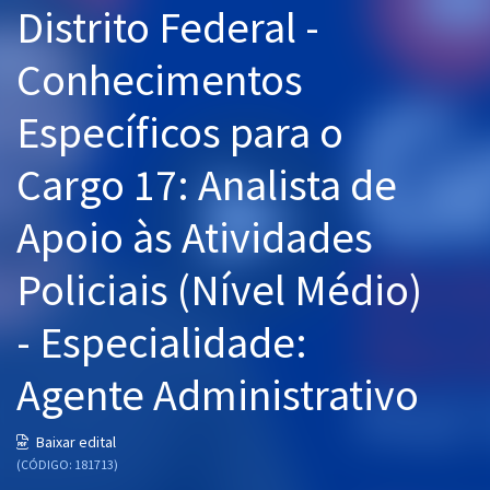
Distrito Federal -
Pós
Conhecimentos
Graduação
Específicos para o
OAB
Cargo 17: Analista de
Mentorias
Apoio às Atividades
Questões grátis
Conteúdo gratuito
Policiais (Nível Médio)
Blog
- Especialidade:
Aprovados
Agente Administrativo
Atendimento
Baixar edital
(CÓDIGO: 181713)