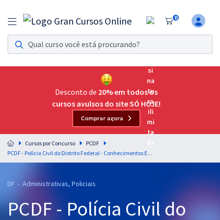
0
Assinatura Ilimitada 11
Acesso a todos os cursos. Teste grátis por 7 dias!
Assinatura OAB Até Passar
Acesso ilimitado a toda preparação para o Exame da
Desconto de
20% em todos os
Ordem, até você passar!
cursos avulsos do site SÓ HOJE!
Comprar agora
Residências Multiprofissionais
Preparação completa e intensiva para as principais
Cursos por Concurso
PCDF
residências em saúde do Brasil
PCDF - Polícia Civil do Distrito Federal - Conhecimentos Específicos para o Cargo 17: Analista de Apoio às Atividades Policiais (Nível Médio) - Especialidade: Agente Administrativo
Concursos
DF - Administrativas, Policiais
Assinatura Ilimitada
PCDF - Polícia Civil do
Cursos 20% OFF