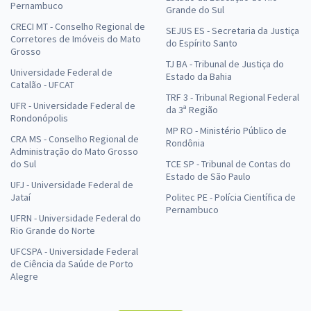
Pernambuco
Grande do Sul
CRECI MT - Conselho Regional de
SEJUS ES - Secretaria da Justiça
Corretores de Imóveis do Mato
do Espírito Santo
Grosso
TJ BA - Tribunal de Justiça do
Universidade Federal de
Estado da Bahia
Catalão - UFCAT
TRF 3 - Tribunal Regional Federal
UFR - Universidade Federal de
da 3ª Região
Rondonópolis
MP RO - Ministério Público de
CRA MS - Conselho Regional de
Rondônia
Administração do Mato Grosso
do Sul
TCE SP - Tribunal de Contas do
Estado de São Paulo
UFJ - Universidade Federal de
Jataí
Politec PE - Polícia Científica de
Pernambuco
UFRN - Universidade Federal do
Rio Grande do Norte
UFCSPA - Universidade Federal
de Ciência da Saúde de Porto
Alegre