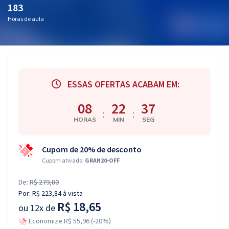
183
Horas de aula
ESSAS OFERTAS ACABAM EM:
08
22
36
:
:
HORAS
MIN
SEG
Cupom de 20% de desconto
Cupom ativado:
GRAN20-OFF
De:
R$ 279,80
Por:
R$ 223,84
à vista
R$ 18,65
ou
12x de
Economize R$ 55,96 (-20%)