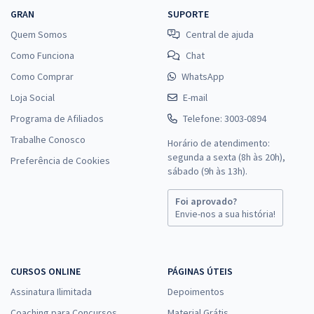
GRAN
SUPORTE
Quem Somos
Central de ajuda
Como Funciona
Chat
Como Comprar
WhatsApp
Loja Social
E-mail
Programa de Afiliados
Telefone: 3003-0894
Trabalhe Conosco
Horário de atendimento:
segunda a sexta (8h às 20h),
Preferência de Cookies
sábado (9h às 13h).
Foi aprovado?
Envie-nos a sua história!
CURSOS ONLINE
PÁGINAS ÚTEIS
Assinatura Ilimitada
Depoimentos
Coaching para Concursos
Material Grátis