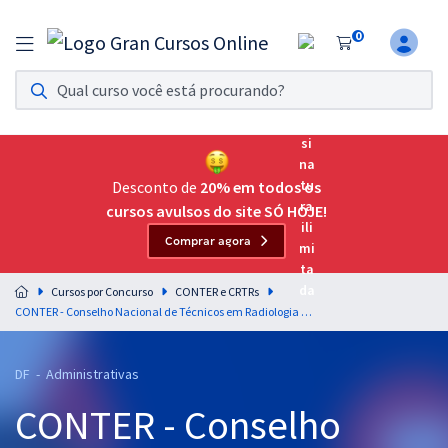
0
Assinatura Ilimitada 11
Acesso a todos os cursos. Teste grátis por 7 dias!
Assinatura OAB Até Passar
Acesso ilimitado a toda preparação para o Exame da
Desconto de
20% em todos os
Ordem, até você passar!
cursos avulsos do site SÓ HOJE!
Comprar agora
Residências Multiprofissionais
Preparação completa e intensiva para as principais
Cursos por Concurso
CONTER e CRTRs
residências em saúde do Brasil
CONTER - Conselho Nacional de Técnicos em Radiologia - Conhecimentos Específicos para Assistente Operacional/Administrativo Geral (Código 200) - Pós-edital
Concursos
DF - Administrativas
Assinatura Ilimitada
CONTER - Conselho
Cursos 20% OFF