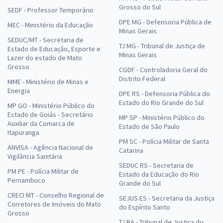
Grosso do Sul
SEDF - Professor Temporário
DPE MG - Defensoria Pública de
MEC - Ministério da Educação
Minas Gerais
SEDUC/MT - Secretaria de
TJ MG - Tribunal de Justiça de
Estado de Educação, Esporte e
Minas Gerais
Lazer do estado de Mato
Grosso
CGDF - Controladoria Geral do
Distrito Federal
MME - Ministério de Minas e
Energia
DPE RS - Defensoria Pública do
Estado do Rio Grande do Sul
MP GO - Ministério Público do
Estado de Goiás - Secretário
MP SP - Ministério Público do
Auxiliar da Comarca de
Estado de São Paulo
Itapuranga
PM SC - Polícia Militar de Santa
ANVISA - Agência Nacional de
Catarina
Vigilância Sanitária
SEDUC RS - Secretaria de
PM PE - Polícia Militar de
Estado da Educação do Rio
Pernambuco
Grande do Sul
CRECI MT - Conselho Regional de
SEJUS ES - Secretaria da Justiça
Corretores de Imóveis do Mato
do Espírito Santo
Grosso
TJ BA - Tribunal de Justiça do