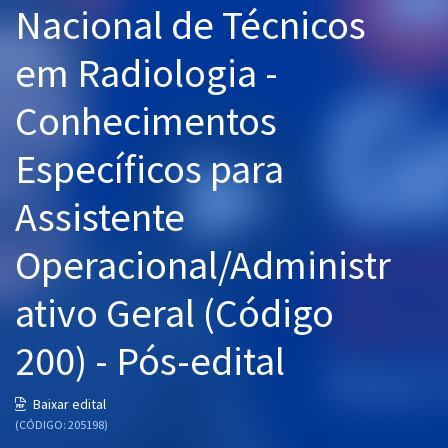
Nacional de Técnicos
Pós
em Radiologia -
Graduação
Conhecimentos
OAB
Específicos para
Mentorias
Assistente
Questões grátis
Conteúdo gratuito
Operacional/Administr
Blog
ativo Geral (Código
Aprovados
200) - Pós-edital
Atendimento
Baixar edital
(CÓDIGO: 205198)