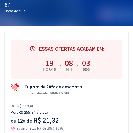
87
Horas de aula
ESSAS OFERTAS ACABAM EM:
19
08
03
:
:
HORAS
MIN
SEG
Cupom de 20% de desconto
Cupom ativado:
GRAN20-OFF
De:
R$ 319,80
Por:
R$ 255,84
à vista
R$ 21,32
ou
12x de
Economize R$ 63,96 (-20%)