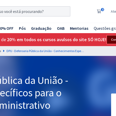
0
At
20% OFF
Pós
Graduação
OAB
Mentorias
Questões gr
 de
20% em todos os cursos avulsos do site SÓ HOJE!
Co
o
DPU - Defensoria Pública da União - Conhecimentos Específicos para o Cargo de Agente Administrativo
blica da União -
cíficos para o
ministrativo