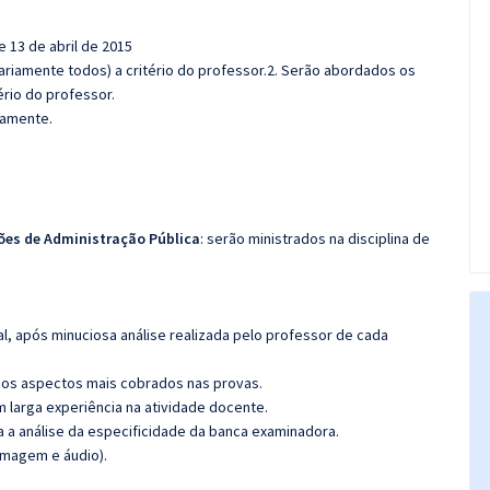
e 13 de abril de 2015
riamente todos) a critério do professor.2. Serão abordados os
ério do professor.
damente.
ões de Administração Pública
: serão ministrados na disciplina de
l, após minuciosa análise realizada pelo professor de cada
os aspectos mais cobrados nas provas.
m larga experiência na atividade docente.
ra a análise da especificidade da banca examinadora.
(imagem e áudio).