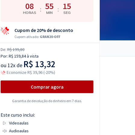
08
55
14
:
:
HORAS
MIN
SEG
Cupom de 20% de desconto
Cupom ativado:
GRAN20-OFF
De:
R$ 199,80
Por:
R$ 159,84
à vista
R$ 13,32
ou
12x de
Economize R$ 39,96 (-20%)
Comprar agora
Garantia de devolução do dinheiro em 7 dias.
Este curso inclui:
Videoaulas
Audioaulas