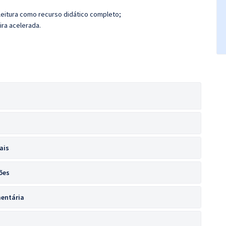
leitura como recurso didático completo;
ira acelerada.
ais
ões
mentária