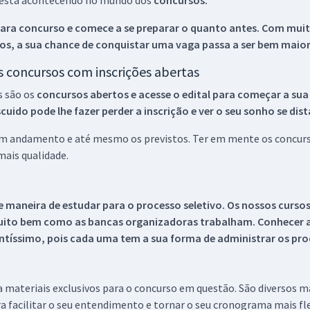
ue está acontecendo no mundo dos
concursos.
ara concurso e comece a se preparar o quanto antes. Com muita
os, a sua chance de conquistar uma vaga passa a ser bem maior
os concursos com inscrições abertas
s são os
concursos abertos e acesse o edital para começar a sua
ido pode lhe fazer perder a inscrição e ver o seu sonho se dis
 em andamento e até mesmo os previstos. Ter em mente os concurso
ais qualidade.
 maneira de estudar para o processo seletivo. Os nossos curso
uito bem como as bancas organizadoras trabalham. Conhecer a
tíssimo, pois cada uma tem a sua forma de administrar os proc
 a materiais exclusivos para o concurso em questão. São diversos 
a facilitar o seu entendimento e tornar o seu cronograma mais fle