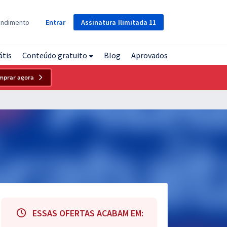
Assinatura
Ilimitada
11
endimento
Entrar
átis
Conteúdo gratuito
Blog
Aprovados
mprar agora
ESSAS OFERTAS ACABAM EM: