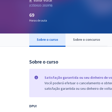
Baixar edital
Pós
(CÓDIGO: 201978)
69
Graduação
Horas de aula
OAB
Mentorias
Sobre o curso
Sobre o concurso
Questões grátis
Sobre o curso
Conteúdo gratuito
Blog
Satisfação garantida ou seu dinheiro de vo
Aprovados
Você poderá efetuar o cancelamento e obter 
satisfação garantida ou seu dinheiro de volta
Atendimento
DPU!