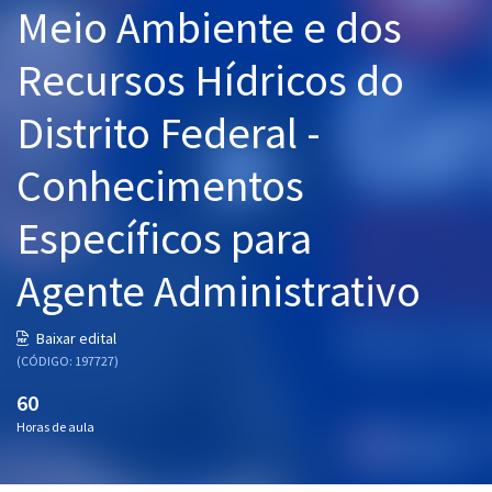
Meio Ambiente e dos
Pós
Recursos Hídricos do
Graduação
Distrito Federal -
OAB
Conhecimentos
Mentorias
Específicos para
Questões grátis
Conteúdo gratuito
Agente Administrativo
Blog
Baixar edital
Aprovados
(CÓDIGO: 197727)
60
Atendimento
Horas de aula