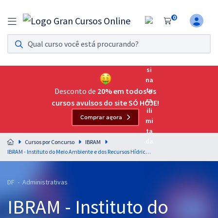
0
Assinatura Ilimitada 11
Acesso a todos os cursos. Teste grátis por 7 dias!
Assinatura OAB Até Passar
Acesso ilimitado a toda preparação para o Exame da
Desconto de
20% em todos os
Ordem, até você passar!
cursos avulsos do site SÓ HOJE!
Comprar agora
Residências Multiprofissionais
Preparação completa e intensiva para as principais
Cursos por Concurso
IBRAM
residências em saúde do Brasil
IBRAM - Instituto do Meio Ambiente e dos Recursos Hídricos do Distrito Federal - Conhecimentos Específicos para Agente Administrativo
Concursos
DF - Administrativas
Assinatura Ilimitada
IBRAM - Instituto do
Cursos 20% OFF