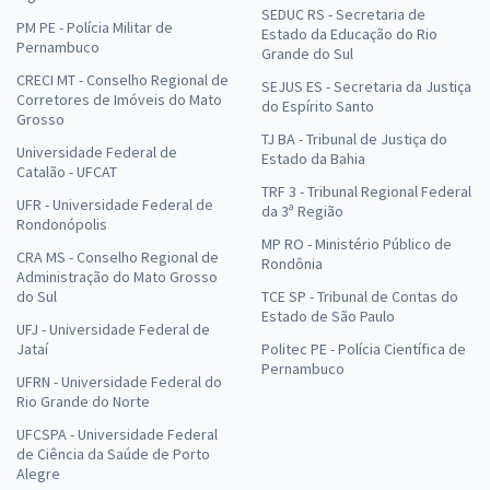
SEDUC RS - Secretaria de
PM PE - Polícia Militar de
Estado da Educação do Rio
Pernambuco
Grande do Sul
CRECI MT - Conselho Regional de
SEJUS ES - Secretaria da Justiça
Corretores de Imóveis do Mato
do Espírito Santo
Grosso
TJ BA - Tribunal de Justiça do
Universidade Federal de
Estado da Bahia
Catalão - UFCAT
TRF 3 - Tribunal Regional Federal
UFR - Universidade Federal de
da 3ª Região
Rondonópolis
MP RO - Ministério Público de
CRA MS - Conselho Regional de
Rondônia
Administração do Mato Grosso
do Sul
TCE SP - Tribunal de Contas do
Estado de São Paulo
UFJ - Universidade Federal de
Jataí
Politec PE - Polícia Científica de
Pernambuco
UFRN - Universidade Federal do
Rio Grande do Norte
UFCSPA - Universidade Federal
de Ciência da Saúde de Porto
Alegre