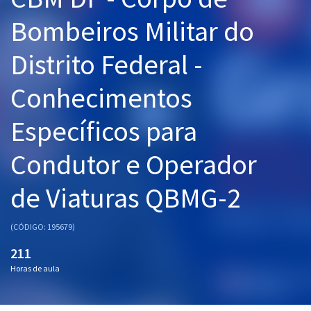
Pós
Bombeiros Militar do
Graduação
Distrito Federal -
OAB
Conhecimentos
Mentorias
Específicos para
Questões grátis
Condutor e Operador
Conteúdo gratuito
de Viaturas QBMG-2
Blog
Aprovados
(CÓDIGO: 195679)
211
Atendimento
Horas de aula