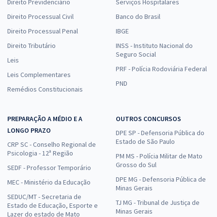
Direito Previdenciário
Serviços Hospitalares
Direito Processual Civil
Banco do Brasil
Direito Processual Penal
IBGE
Direito Tributário
INSS - Instituto Nacional do
Seguro Social
Leis
PRF - Polícia Rodoviária Federal
Leis Complementares
PND
Remédios Constitucionais
PREPARAÇÃO A MÉDIO E A
OUTROS CONCURSOS
LONGO PRAZO
DPE SP - Defensoria Pública do
Estado de São Paulo
CRP SC - Conselho Regional de
Psicologia - 12ª Região
PM MS - Polícia Militar de Mato
Grosso do Sul
SEDF - Professor Temporário
DPE MG - Defensoria Pública de
MEC - Ministério da Educação
Minas Gerais
SEDUC/MT - Secretaria de
TJ MG - Tribunal de Justiça de
Estado de Educação, Esporte e
Minas Gerais
Lazer do estado de Mato