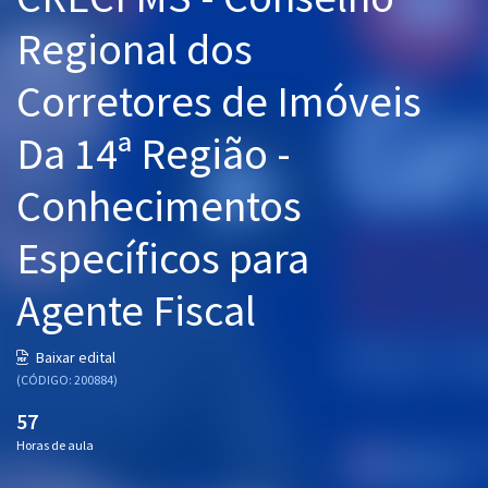
Pós
Regional dos
Graduação
Corretores de Imóveis
OAB
Da 14ª Região -
Mentorias
Conhecimentos
Questões grátis
Específicos para
Conteúdo gratuito
Agente Fiscal
Blog
Aprovados
Baixar edital
(CÓDIGO: 200884)
Atendimento
57
Horas de aula