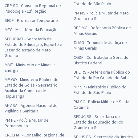
Estado de São Paulo
CRP SC - Conselho Regional de
Psicologia - 12ª Região
PM MS - Polícia Militar de Mato
Grosso do Sul
SEDF - Professor Temporário
DPE MG - Defensoria Pública de
MEC - Ministério da Educação
Minas Gerais
SEDUC/MT - Secretaria de
TJ MG - Tribunal de Justiça de
Estado de Educação, Esporte e
Minas Gerais
Lazer do estado de Mato
Grosso
CGDF - Controladoria Geral do
Distrito Federal
MME - Ministério de Minas e
Energia
DPE RS - Defensoria Pública do
Estado do Rio Grande do Sul
MP GO - Ministério Público do
Estado de Goiás - Secretário
MP SP - Ministério Público do
Auxiliar da Comarca de
Estado de São Paulo
Itapuranga
PM SC - Polícia Militar de Santa
ANVISA - Agência Nacional de
Catarina
Vigilância Sanitária
SEDUC RS - Secretaria de
PM PE - Polícia Militar de
Estado da Educação do Rio
Pernambuco
Grande do Sul
CRECI MT - Conselho Regional de
SEJUS ES - Secretaria da Justiça