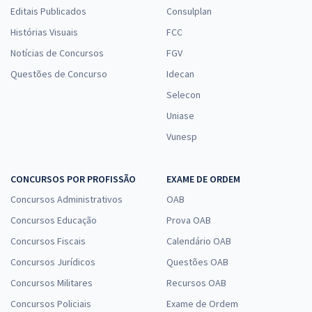
Editais Publicados
Consulplan
Histórias Visuais
FCC
Notícias de Concursos
FGV
Questões de Concurso
Idecan
Selecon
Uniase
Vunesp
CONCURSOS POR PROFISSÃO
EXAME DE ORDEM
Concursos Administrativos
OAB
Concursos Educação
Prova OAB
Concursos Fiscais
Calendário OAB
Concursos Jurídicos
Questões OAB
Concursos Militares
Recursos OAB
Concursos Policiais
Exame de Ordem