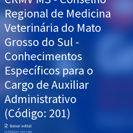
Pós
Regional de Medicina
Graduação
Veterinária do Mato
OAB
Grosso do Sul -
Mentorias
Conhecimentos
Questões grátis
Específicos para o
Conteúdo gratuito
Cargo de Auxiliar
Blog
Administrativo
Aprovados
(Código: 201)
Atendimento
Baixar edital
(CÓDIGO: 201156)