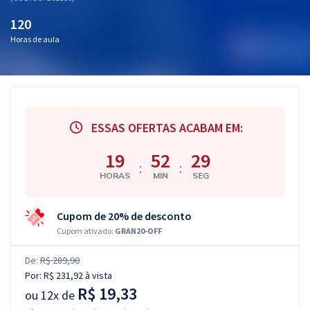
120
Horas de aula
ESSAS OFERTAS ACABAM EM:
19
52
28
:
:
HORAS
MIN
SEG
Cupom de 20% de desconto
Cupom ativado:
GRAN20-OFF
De:
R$ 289,90
Por:
R$ 231,92
à vista
R$ 19,33
ou
12x de