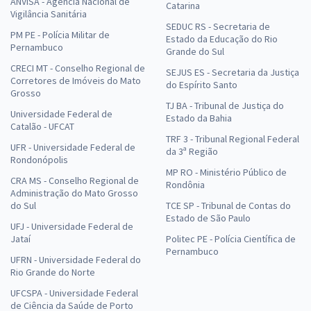
ANVISA - Agência Nacional de
Catarina
Vigilância Sanitária
SEDUC RS - Secretaria de
PM PE - Polícia Militar de
Estado da Educação do Rio
Pernambuco
Grande do Sul
CRECI MT - Conselho Regional de
SEJUS ES - Secretaria da Justiça
Corretores de Imóveis do Mato
do Espírito Santo
Grosso
TJ BA - Tribunal de Justiça do
Universidade Federal de
Estado da Bahia
Catalão - UFCAT
TRF 3 - Tribunal Regional Federal
UFR - Universidade Federal de
da 3ª Região
Rondonópolis
MP RO - Ministério Público de
CRA MS - Conselho Regional de
Rondônia
Administração do Mato Grosso
do Sul
TCE SP - Tribunal de Contas do
Estado de São Paulo
UFJ - Universidade Federal de
Jataí
Politec PE - Polícia Científica de
Pernambuco
UFRN - Universidade Federal do
Rio Grande do Norte
UFCSPA - Universidade Federal
de Ciência da Saúde de Porto