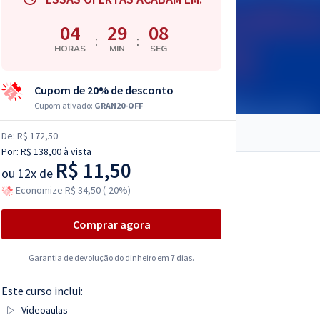
04
29
07
:
:
HORAS
MIN
SEG
Cupom de 20% de desconto
Cupom ativado:
GRAN20-OFF
De:
R$ 172,50
Por:
R$ 138,00
à vista
R$ 11,50
ou
12x de
Economize R$ 34,50 (-20%)
Comprar agora
Garantia de devolução do dinheiro em 7 dias.
Este curso inclui:
Videoaulas