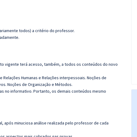
riamente todos) a critério do professor.
imadamente.
rato vigente terá acesso, também, a todos os conteúdos do novo
de Relações Humanas e Relações interpessoais. Noções de
ivos. Noções de Organização e Métodos.
das no informativo. Portanto, os demais conteúdos mesmo
l, após minuciosa análise realizada pelo professor de cada
os aspectos mais cobrados nas provas.