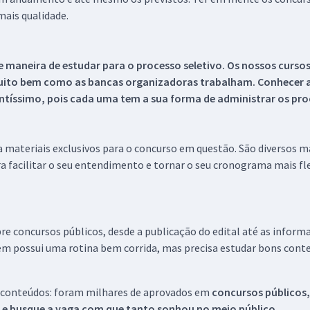
ais qualidade.
 maneira de estudar para o processo seletivo. Os nossos curso
uito bem como as bancas organizadoras trabalham. Conhecer a
tíssimo, pois cada uma tem a sua forma de administrar os proc
 a materiais exclusivos para o concurso em questão. São diversos 
a facilitar o seu entendimento e tornar o seu cronograma mais fle
re concursos públicos, desde a publicação do edital até as inform
em possui uma rotina bem corrida, mas precisa estudar bons conte
 conteúdos: foram milhares de aprovados em
concursos públicos,
s e busque a vaga com que tanto sonhou no meio público.