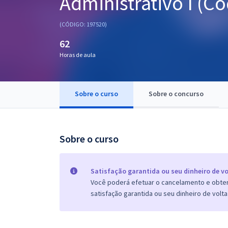
Administrativo I (C
Pós
(CÓDIGO: 197520)
Graduação
62
Horas de aula
OAB
Mentorias
Sobre o curso
Sobre o concurso
Questões grátis
Conteúdo gratuito
Sobre o curso
Blog
Aprovados
Satisfação garantida ou seu dinheiro de vo
Você poderá efetuar o cancelamento e obter 
satisfação garantida ou seu dinheiro de volta
Atendimento