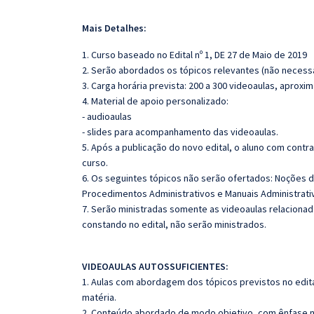
Mais Detalhes:
1. Curso baseado no Edital nº 1, DE 27 de Maio de 2019
2. Serão abordados os tópicos relevantes (não necessa
3. Carga horária prevista: 200 a 300 videoaulas, aprox
4. Material de apoio personalizado:
- audioaulas
- slides para acompanhamento das videoaulas.
5. Após a publicação do novo edital, o aluno com cont
curso.
6. Os seguintes tópicos não serão ofertados: Noções 
Procedimentos Administrativos e Manuais Administrat
7. Serão ministradas somente as videoaulas relaciona
constando no edital, não serão ministrados.
VIDEOAULAS AUTOSSUFICIENTES:
1. Aulas com abordagem dos tópicos previstos no edita
matéria.
2. Conteúdo abordado de modo objetivo, com ênfase n