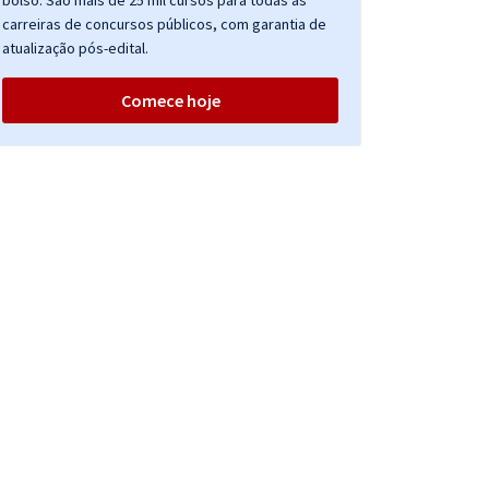
bolso. São mais de 25 mil cursos para todas as
carreiras de concursos públicos, com garantia de
atualização pós-edital.
Comece hoje