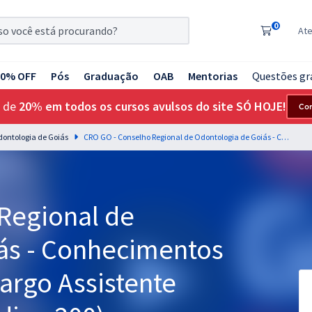
0
At
20% OFF
Pós
Graduação
OAB
Mentorias
Questões gr
 de
20% em todos os cursos avulsos do site SÓ HOJE!
Co
dontologia de Goiás
CRO GO - Conselho Regional de Odontologia de Goiás - Conhecimentos Específicos para o Cargo Assistente Administrativo I (Código 200)
Regional de
ás - Conhecimentos
Cargo Assistente