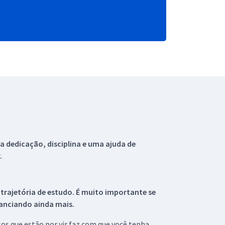
 dedicação, disciplina e uma ajuda de
.
 trajetória de estudo. É muito importante se
tanciando ainda mais.
s que estão por vir faz com que você tenha