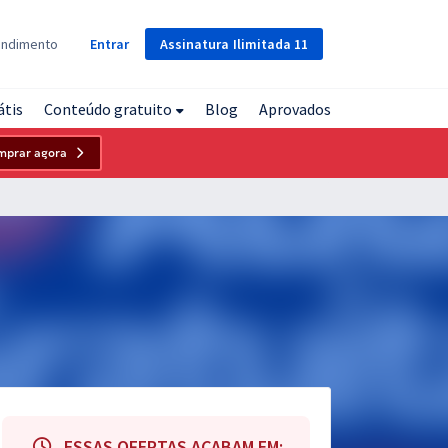
Assinatura
Ilimitada
11
endimento
Entrar
átis
Conteúdo gratuito
Blog
Aprovados
mprar agora
ESSAS OFERTAS ACABAM EM: