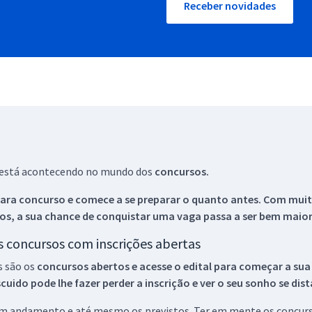
Receber novidades
ue está acontecendo no mundo dos
concursos.
ara concurso e comece a se preparar o quanto antes. Com muita
os, a sua chance de conquistar uma vaga passa a ser bem maior
os concursos com inscrições abertas
s são os
concursos abertos e acesse o edital para começar a sua
ido pode lhe fazer perder a inscrição e ver o seu sonho se dis
 em andamento e até mesmo os previstos. Ter em mente os concurso