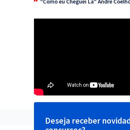
"Como eu Cheguei Lá" André Coelh
Deseja receber novida
concursos?