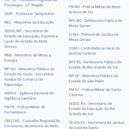
Psicologia - 12ª Região
PM MS - Polícia Militar de Mato
Grosso do Sul
SEDF - Professor Temporário
DPE MG - Defensoria Pública de
MEC - Ministério da Educação
Minas Gerais
SEDUC/MT - Secretaria de
TJ MG - Tribunal de Justiça de
Estado de Educação, Esporte e
Minas Gerais
Lazer do estado de Mato
Grosso
CGDF - Controladoria Geral do
Distrito Federal
MME - Ministério de Minas e
Energia
DPE RS - Defensoria Pública do
Estado do Rio Grande do Sul
MP GO - Ministério Público do
Estado de Goiás - Secretário
MP SP - Ministério Público do
Auxiliar da Comarca de
Estado de São Paulo
Itapuranga
PM SC - Polícia Militar de Santa
ANVISA - Agência Nacional de
Catarina
Vigilância Sanitária
SEDUC RS - Secretaria de
PM PE - Polícia Militar de
Estado da Educação do Rio
Pernambuco
Grande do Sul
CRECI MT - Conselho Regional de
SEJUS ES - Secretaria da Justiça
Corretores de Imóveis do Mato
do Espírito Santo