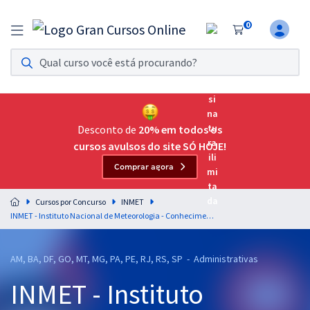
0
Assinatura Ilimitada 11
Acesso a todos os cursos. Teste grátis por 7 dias!
Assinatura OAB Até Passar
Acesso ilimitado a toda preparação para o Exame da
Desconto de
20% em todos os
Ordem, até você passar!
cursos avulsos do site SÓ HOJE!
Comprar agora
Residências Multiprofissionais
Preparação completa e intensiva para as principais
Cursos por Concurso
INMET
residências em saúde do Brasil
INMET - Instituto Nacional de Meteorologia - Conhecimentos Específicos para Assistente I - Técnico Administrativo
Concursos
AM, BA, DF, GO, MT, MG, PA, PE, RJ, RS, SP - Administrativas
Assinatura Ilimitada
INMET - Instituto
Cursos 20% OFF