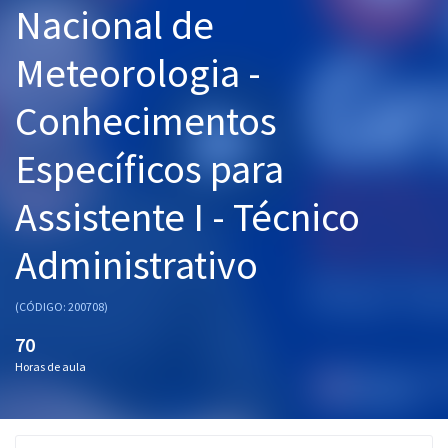
Nacional de
Pós
Meteorologia -
Graduação
Conhecimentos
OAB
Específicos para
Mentorias
Assistente I - Técnico
Questões grátis
Conteúdo gratuito
Administrativo
Blog
(CÓDIGO: 200708)
Aprovados
70
Horas de aula
Atendimento