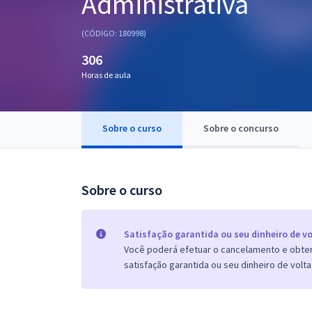
Administrativa
Pós
(CÓDIGO: 180998)
Graduação
306
Horas de aula
OAB
Mentorias
Sobre o curso
Sobre o concurso
Questões grátis
Conteúdo gratuito
Sobre o curso
Blog
Aprovados
Satisfação garantida ou seu dinheiro de vo
Você poderá efetuar o cancelamento e obter 
satisfação garantida ou seu dinheiro de volta
Atendimento