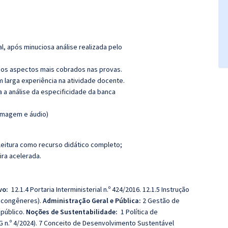
l, após minuciosa análise realizada pelo
os aspectos mais cobrados nas provas.
m larga experiência na atividade docente.
ra a análise da especificidade da banca
(imagem e áudio)
leitura como recurso didático completo;
ira acelerada.
vo:
12.1.4 Portaria Interministerial n.º 424/2016. 12.1.5 Instrução
s congêneres).
Administração Geral e Pública:
2 Gestão de
 público.
Noções de Sustentabilidade:
1 Política de
DG n.º 4/2024). 7 Conceito de Desenvolvimento Sustentável