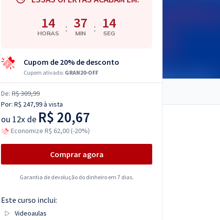
14
37
13
:
:
HORAS
MIN
SEG
Cupom de 20% de desconto
Cupom ativado:
GRAN20-OFF
De:
R$ 309,99
Por:
R$ 247,99
à vista
R$ 20,67
ou
12x de
Economize R$ 62,00 (-20%)
Comprar agora
Garantia de devolução do dinheiro em 7 dias.
Este curso inclui:
Videoaulas