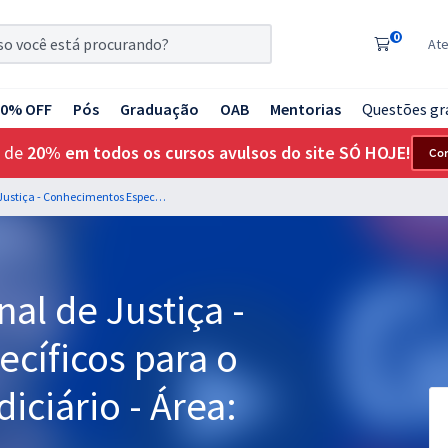
0
At
20% OFF
Pós
Graduação
OAB
Mentorias
Questões gr
 de
20% em todos os cursos avulsos do site SÓ HOJE!
Co
STJ - Superior Tribunal de Justiça - Conhecimentos Específicos para o Cargo 1: Analista Judiciário - Área: Administrativa
nal de Justiça -
cíficos para o
diciário - Área: