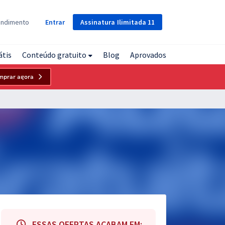
Assinatura
Ilimitada
11
endimento
Entrar
átis
Conteúdo gratuito
Blog
Aprovados
mprar agora
ESSAS OFERTAS ACABAM EM: