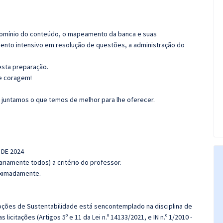
domínio do conteúdo, o mapeamento da banca e suas
mento intensivo em resolução de questões, a administração do
nesta preparação.
e coragem!
 juntamos o que temos de melhor para lhe oferecer.
 DE 2024
riamente todos) a critério do professor.
roximadamente.
Noções de Sustentabilidade está sencontemplado na disciplina de
 licitações (Artigos 5º e 11 da Lei n.º 14133/2021, e IN n.º 1/2010 -