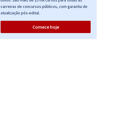
bolso. São mais de 25 mil cursos para todas as
carreiras de concursos públicos, com garantia de
atualização pós-edital.
Comece hoje