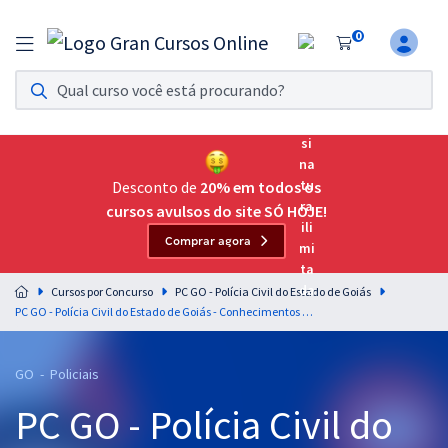
0
Assinatura Ilimitada 11
Acesso a todos os cursos. Teste grátis por 7 dias!
Assinatura OAB Até Passar
Acesso ilimitado a toda preparação para o Exame da
Desconto de
20% em todos os
Ordem, até você passar!
cursos avulsos do site SÓ HOJE!
Comprar agora
Residências Multiprofissionais
Preparação completa e intensiva para as principais
Cursos por Concurso
PC GO - Polícia Civil do Estado de Goiás
residências em saúde do Brasil
PC GO - Polícia Civil do Estado de Goiás - Conhecimentos Específicos para o cargo de Agente de Polícia Civil da 3ª Classe
Concursos
GO - Policiais
Assinatura Ilimitada
PC GO - Polícia Civil do
Cursos 20% OFF