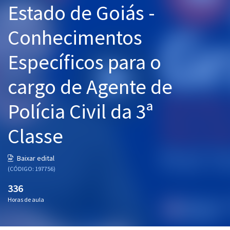
Estado de Goiás -
Pós
Conhecimentos
Graduação
Específicos para o
OAB
cargo de Agente de
Mentorias
Polícia Civil da 3ª
Questões grátis
Conteúdo gratuito
Classe
Blog
Baixar edital
Aprovados
(CÓDIGO: 197756)
336
Atendimento
Horas de aula