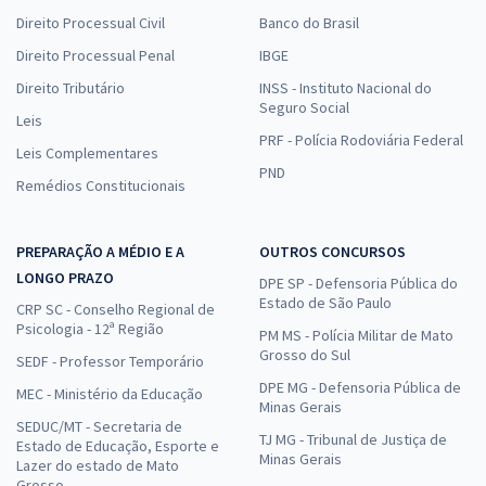
Direito Processual Civil
Banco do Brasil
Direito Processual Penal
IBGE
Direito Tributário
INSS - Instituto Nacional do
Seguro Social
Leis
PRF - Polícia Rodoviária Federal
Leis Complementares
PND
Remédios Constitucionais
PREPARAÇÃO A MÉDIO E A
OUTROS CONCURSOS
LONGO PRAZO
DPE SP - Defensoria Pública do
Estado de São Paulo
CRP SC - Conselho Regional de
Psicologia - 12ª Região
PM MS - Polícia Militar de Mato
Grosso do Sul
SEDF - Professor Temporário
DPE MG - Defensoria Pública de
MEC - Ministério da Educação
Minas Gerais
SEDUC/MT - Secretaria de
TJ MG - Tribunal de Justiça de
Estado de Educação, Esporte e
Minas Gerais
Lazer do estado de Mato
Grosso