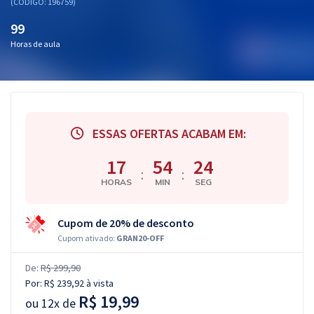
(CÓDIGO: 196759)
99
Horas de aula
ESSAS OFERTAS ACABAM EM:
17
54
24
:
:
HORAS
MIN
SEG
Cupom de 20% de desconto
Cupom ativado:
GRAN20-OFF
De:
R$ 299,90
Por:
R$ 239,92
à vista
R$ 19,99
ou
12x de