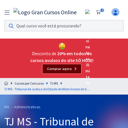
0
Assinatura Ilimitada 11
Acesso a todos os cursos. Teste grátis por 7 dias!
Assinatura OAB Até Passar
Acesso ilimitado a toda preparação para o Exame da
Desconto de
20% em todos os
Ordem, até você passar!
cursos avulsos do site SÓ HOJE!
Comprar agora
Residências Multiprofissionais
Preparação completa e intensiva para as principais
Cursos por Concurso
TJ MS
residências em saúde do Brasil
TJ MS - Tribunal de Justiça do Estado de Mato Grosso do Sul - Conhecimentos Específicos para Técnico de Nível Superior - Especialidade: Antropologia (Pré-edital)
Concursos
MS - Administrativas
Assinatura Ilimitada
TJ MS - Tribunal de
Cursos 20% OFF