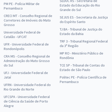
SEDUC RS - Secretaria de
PM PE - Polícia Militar de
Estado da Educação do Rio
Pernambuco
Grande do Sul
CRECI MT - Conselho Regional de
SEJUS ES - Secretaria da Justiça
Corretores de Imóveis do Mato
do Espírito Santo
Grosso
TJ BA - Tribunal de Justiça do
Universidade Federal de
Estado da Bahia
Catalão - UFCAT
TRF 3 - Tribunal Regional Federal
UFR - Universidade Federal de
da 3ª Região
Rondonópolis
MP RO - Ministério Público de
CRA MS - Conselho Regional de
Rondônia
Administração do Mato Grosso
do Sul
TCE SP - Tribunal de Contas do
Estado de São Paulo
UFJ - Universidade Federal de
Jataí
Politec PE - Polícia Científica de
Pernambuco
UFRN - Universidade Federal do
Rio Grande do Norte
UFCSPA - Universidade Federal
de Ciência da Saúde de Porto
Alegre