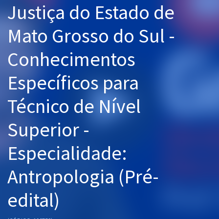
Justiça do Estado de
Pós
Mato Grosso do Sul -
Graduação
Conhecimentos
OAB
Específicos para
Mentorias
Técnico de Nível
Questões grátis
Conteúdo gratuito
Superior -
Blog
Especialidade:
Aprovados
Antropologia (Pré-
Atendimento
edital)